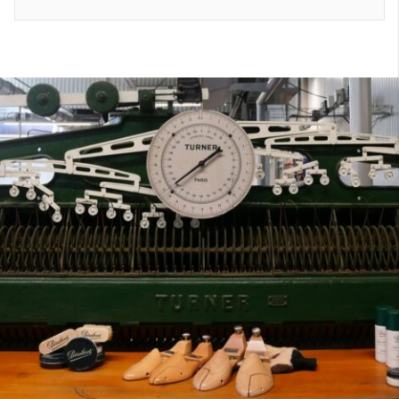
7
40
8
7.5
40.5
8.5
8
41
9
8.5
41.5
9.5