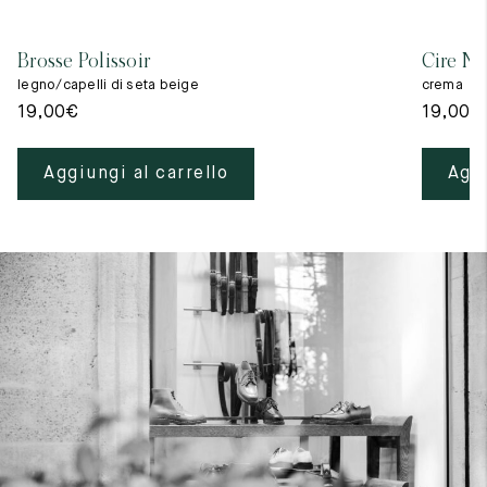
Brosse Polissoir
Cire Ne
legno/capelli di seta beige
crema
19,00
€
19,00
€
Aggiungi al carrello
Aggi