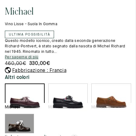
Cambia paese
11.5
45.5
12.5
Michael
Materie prime
12
46
13
La creazione
Vino Lisse - Suola In Gomma
Cucito a mano
12.5
46.5
13.5
Consigli e cura
ULTIMA POSSIBILITÀ
Glossario
13
47
14
Questo modello iconico, creato dalla seconda generazione
La nostra storia
Richard-Pontvert, è stato segnato dalla nascita di Michel Richard
I nostri laboratori
nel 1945. Rinomato in tutto...
13.5
47.5
14.5
Artigianato
Per saperne di più
Rivista
460,00
€
330,00
€
14
48
15
Lookbooks
Fabbricazione : Francia
14.5
48.5
15.5
Altri colori
15
49
16
15.5
49.5
16.5
Michael
Michael
Michael
16
50
17
+7
Donna