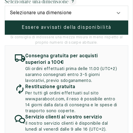
Selezionare una dimensione
?
UK
EU
US
Selezionare una dimensione
2
35
3
Essere avvisati della disponibilità
2.5
35.5
3.5
Si consiglia di indossare una mezza misura in meno rispetto al
3
36
4
proprio numero di scarpe abituale.
3.5
36.5
4.5
Consegna gratuita per acquisti
superiori a 100€
4
37
5
Gli ordini effettuati prima delle 11.00 (UTC+2)
saranno consegnati entro 3-5 giorni
4.5
37.5
5.5
lavorativi, previo sdoganamento.
Restituzione gratuita
5
38
6
Per tutti gli ordini effettuati sul sito
www.paraboot.com, il reso è possibile entro
5.5
38.5
6.5
14 giorni dalla data di consegna e le spese di
trasporto sono coperte.
6
39
7
Servizio clienti al vostro servizio
Il nostro servizio clienti è disponibile dal
6.5
39.5
7.5
lunedì al venerdì dalle 9 alle 16 (UTC+2).