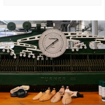
7
40
8
7.5
40.5
8.5
8
41
9
8.5
41.5
9.5