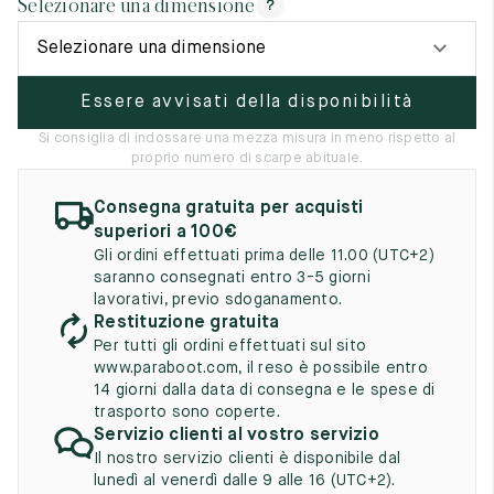
Selezionare una dimensione
?
UK
EU
US
Selezionare una dimensione
2
35
3
Essere avvisati della disponibilità
2.5
35.5
3.5
Si consiglia di indossare una mezza misura in meno rispetto al
3
36
4
proprio numero di scarpe abituale.
3.5
36.5
4.5
Consegna gratuita per acquisti
superiori a 100€
4
37
5
Gli ordini effettuati prima delle 11.00 (UTC+2)
saranno consegnati entro 3-5 giorni
4.5
37.5
5.5
lavorativi, previo sdoganamento.
Restituzione gratuita
5
38
6
Per tutti gli ordini effettuati sul sito
www.paraboot.com, il reso è possibile entro
5.5
38.5
6.5
14 giorni dalla data di consegna e le spese di
trasporto sono coperte.
6
39
7
Servizio clienti al vostro servizio
Il nostro servizio clienti è disponibile dal
6.5
39.5
7.5
lunedì al venerdì dalle 9 alle 16 (UTC+2).