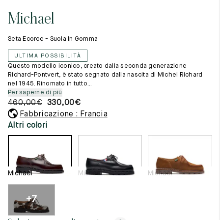
Cambia paese
11.5
45.5
12.5
Michael
Materie prime
12
46
13
La creazione
Seta Ecorce - Suola In Gomma
Cucito a mano
12.5
46.5
13.5
Consigli e cura
ULTIMA POSSIBILITÀ
Glossario
13
47
14
Questo modello iconico, creato dalla seconda generazione
La nostra storia
Richard-Pontvert, è stato segnato dalla nascita di Michel Richard
I nostri laboratori
nel 1945. Rinomato in tutto...
13.5
47.5
14.5
Artigianato
Per saperne di più
Rivista
460,00
€
330,00
€
14
48
15
Lookbooks
Fabbricazione : Francia
14.5
48.5
15.5
Altri colori
15
49
16
15.5
49.5
16.5
Michael
Michael
Michael
16
50
17
+7
Donna