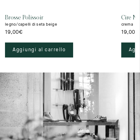
Brosse Polissoir
Cire Ne
legno/capelli di seta beige
crema
19,00
€
19,00
€
Aggiungi al carrello
Aggi