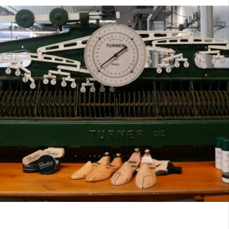
7
40
8
7.5
40.5
8.5
8
41
9
8.5
41.5
9.5