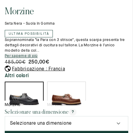
Cambia paese
11.5
45.5
12.5
Morzine
Materie prime
12
46
13
La creazione
Seta Nera - Suola In Gomma
Cucito a mano
12.5
46.5
13.5
Consigli e cura
ULTIMA POSSIBILITÀ
Glossario
13
47
14
Soprannominata "la Para con 3 strisce", questa scarpa presenta tre
La nostra storia
dettagli decorativi di cucitura sul tallone. La Morzine è l'unico
I nostri laboratori
modello della col...
13.5
47.5
14.5
Artigianato
Per saperne di più
Rivista
485,00
€
250,00
€
14
48
15
Lookbooks
Fabbricazione : Francia
14.5
48.5
15.5
Altri colori
15
49
16
15.5
49.5
16.5
Morzine
Morzine
Selezionare una dimensione
16
50
17
?
Selezionare una dimensione
Donna