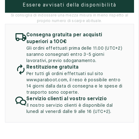
UK
EU
US
Essere avvisati della disponibilità
Si consiglia di indossare una mezza misura in meno rispetto al
2
35
3
proprio numero di scarpe abituale.
2.5
35.5
3.5
Consegna gratuita per acquisti
3
superiori a 100€
36
4
Gli ordini effettuati prima delle 11.00 (UTC+2)
3.5
36.5
4.5
saranno consegnati entro 3-5 giorni
lavorativi, previo sdoganamento.
4
Restituzione gratuita
37
5
Per tutti gli ordini effettuati sul sito
4.5
37.5
5.5
www.paraboot.com, il reso è possibile entro
14 giorni dalla data di consegna e le spese di
5
trasporto sono coperte.
38
6
Servizio clienti al vostro servizio
5.5
38.5
6.5
Il nostro servizio clienti è disponibile dal
lunedì al venerdì dalle 9 alle 16 (UTC+2).
6
39
7
6.5
39.5
7.5