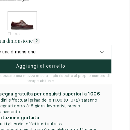
5
Thiers
una dimensione
?
e una dimensione
Aggiungi al carrello
indossare una mezza misura in più rispetto al proprio numero di
scarpe abituale.
egna gratuita per acquisti superiori a 100€
ordini effettuati prima delle 11.00 (UTC+2) saranno
egnati entro 3-5 giorni lavorativi, previo
anamento.
ituzione gratuita
utti gli ordini effettuati sul sito