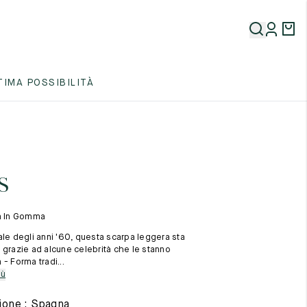
5
TIMA POSSIBILITÀ
5
5
s
la In Gomma
ale degli anni '60, questa scarpa leggera sta
 grazie ad alcune celebrità che le stanno
- Forma tradi...
5
iù
ione : Spagna