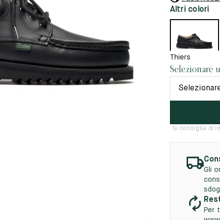
45.5
12.5
8.5
41.5
9.
Altri colori
vità
tà
46
13
5
46.5
13.5
Thiers
Selezionare 
47
14
Selezionar
5
47.5
14.5
48
15
Si consiglia di 
5
48.5
15.5
49
16
Cons
5
49.5
16.5
Gli 
cons
50
17
sdog
Rest
Per t