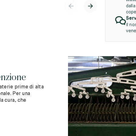
www.
dall
cope
Serv
Il no
vener
enzione
terie prime di alta
nale. Per una
la cura, che