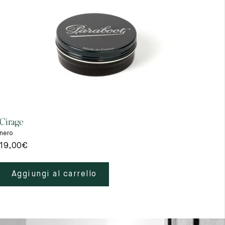
Cirage
Gant
nero
beig
19,00
€
39,
Aggiungi al carrello
A