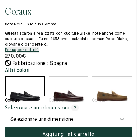
Cambia paese
11.5
45.5
12.5
Coraux
Materie prime
12
46
13
La creazione
Seta Nera - Suola In Gomma
Cucito a mano
12.5
46.5
13.5
Consigli e cura
Questa scarpa è realizzata con cuciture Blake, note anche come
Glossario
cuciture passanti. Fu nel 1858 che il calzolaio Leeman Reed Blake,
13
47
14
giovane dipendente d...
La nostra storia
Per saperne di più
I nostri laboratori
13.5
47.5
14.5
270,00
€
Artigianato
Rivista
Fabbricazione : Spagna
14
48
15
Lookbooks
Altri colori
14.5
48.5
15.5
15
49
16
Coraux
Coraux
Coraux
15.5
49.5
16.5
Selezionare una dimensione
?
16
50
17
Selezionare una dimensione
Donna
Aggiungi al carrello