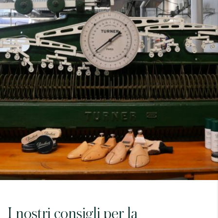
7
40
8
7.5
40.5
8.5
8
41
9
8.5
41.5
9.5
I nostri consigli per la