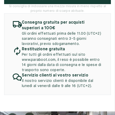
UK
EU
US
Si consiglia di indossare una mezza misura in meno rispetto al
proprio numero di scarpe abituale.
2
35
3
Consegna gratuita per acquisti
2.5
35.5
3.5
superiori a 100€
Gli ordini effettuati prima delle 11.00 (UTC+2)
3
36
4
saranno consegnati entro 3-5 giorni
lavorativi, previo sdoganamento.
3.5
36.5
4.5
Restituzione gratuita
Per tutti gli ordini effettuati sul sito
4
37
5
www.paraboot.com, il reso è possibile entro
14 giorni dalla data di consegna e le spese di
4.5
37.5
5.5
trasporto sono coperte.
Servizio clienti al vostro servizio
5
38
6
Il nostro servizio clienti è disponibile dal
lunedì al venerdì dalle 9 alle 16 (UTC+2).
5.5
38.5
6.5
6
39
7
6.5
39.5
7.5