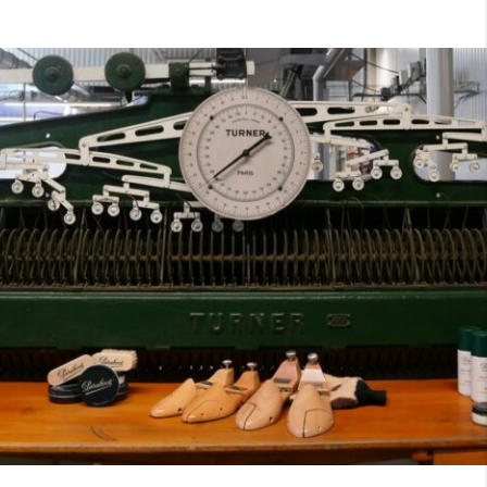
7
40
8
7.5
40.5
8.5
8
41
9
8.5
41.5
9.5