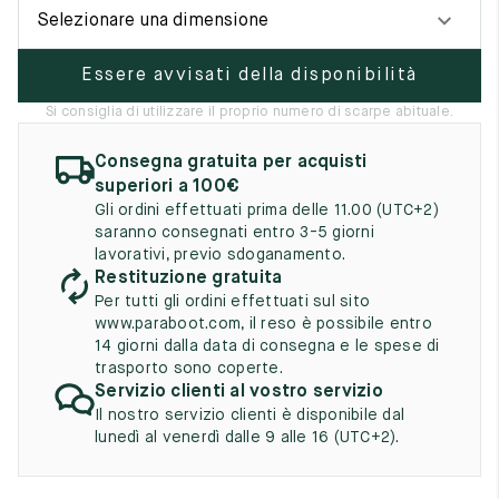
UK
EU
US
Selezionare una dimensione
2
35
3
Essere avvisati della disponibilità
2.5
35.5
3.5
Si consiglia di utilizzare il proprio numero di scarpe abituale.
3
36
4
Consegna gratuita per acquisti
superiori a 100€
3.5
36.5
4.5
Gli ordini effettuati prima delle 11.00 (UTC+2)
saranno consegnati entro 3-5 giorni
4
37
5
lavorativi, previo sdoganamento.
Restituzione gratuita
4.5
37.5
5.5
Per tutti gli ordini effettuati sul sito
www.paraboot.com, il reso è possibile entro
5
38
6
14 giorni dalla data di consegna e le spese di
trasporto sono coperte.
5.5
38.5
6.5
Servizio clienti al vostro servizio
Il nostro servizio clienti è disponibile dal
6
39
7
lunedì al venerdì dalle 9 alle 16 (UTC+2).
6.5
39.5
7.5