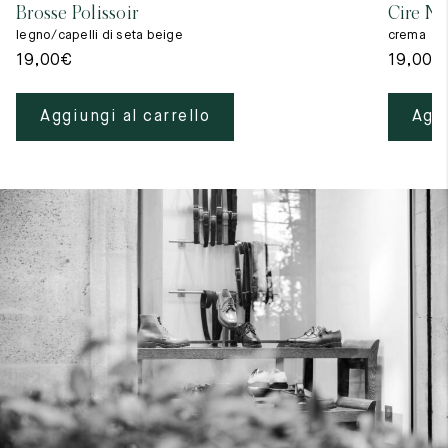
Brosse Polissoir
Cire Ne
legno/capelli di seta beige
crema
19,00
€
19,00
€
Aggiungi al carrello
Aggi