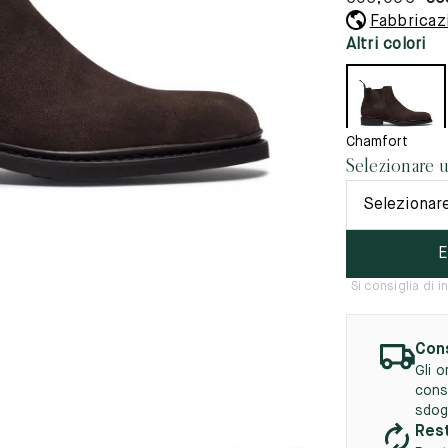
45.5
12.5
8.5
41.5
9.
Fabbricazi
vità
Altri colori
tà
46
13
5
46.5
13.5
47
14
Chamfort
Selezionare 
5
47.5
14.5
Selezionar
48
15
E
5
48.5
15.5
Si consiglia di
49
16
5
49.5
16.5
Cons
Gli 
50
17
cons
sdog
Rest