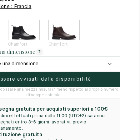
5
one : Francia
Chamfort
Chamfort
una dimensione
?
e una dimensione
ssere avvisati della disponibilità
 indossare una mezza misura in meno rispetto al proprio numero
di scarpe abituale.
egna gratuita per acquisti superiori a 100€
ordini effettuati prima delle 11.00 (UTC+2) saranno
egnati entro 3-5 giorni lavorativi, previo
anamento.
ituzione gratuita