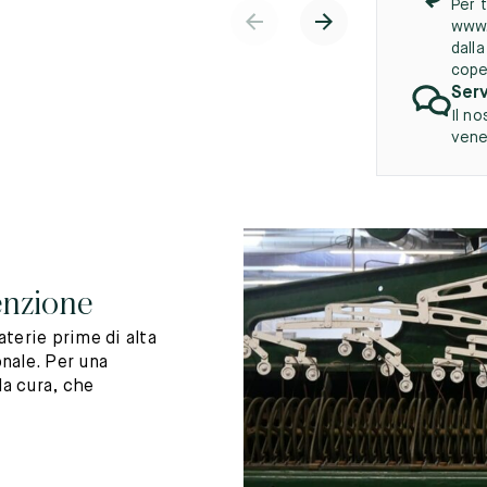
Per t
www.
dall
cope
Serv
Il no
vener
enzione
terie prime di alta
nale. Per una
la cura, che