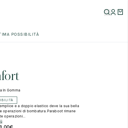
5
TIMA POSSIBILITÀ
5
5
fort
la In Gomma
IBILITÀ
emplice e a doppio elastico deve la sua bella
5
e operazioni di bombatura. Paraboot rimane
e operazioni...
iù
3,00
€