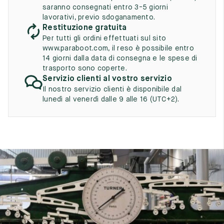
UK
EU
US
saranno consegnati entro 3-5 giorni
lavorativi, previo sdoganamento.
2
35
3
Restituzione gratuita
Per tutti gli ordini effettuati sul sito
2.5
35.5
3.5
www.paraboot.com, il reso è possibile entro
14 giorni dalla data di consegna e le spese di
3
36
4
trasporto sono coperte.
Servizio clienti al vostro servizio
3.5
36.5
4.5
Il nostro servizio clienti è disponibile dal
lunedì al venerdì dalle 9 alle 16 (UTC+2).
4
37
5
4.5
37.5
5.5
5
38
6
5.5
38.5
6.5
6
39
7
6.5
39.5
7.5