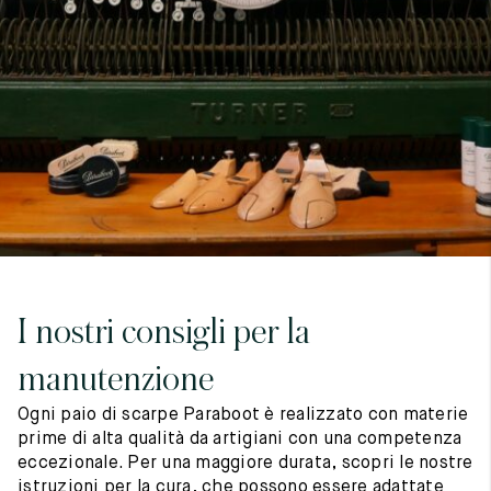
7
40
8
7.5
40.5
8.5
8
41
9
8.5
41.5
9.5
I nostri consigli per la
manutenzione
Ogni paio di scarpe Paraboot è realizzato con materie
prime di alta qualità da artigiani con una competenza
eccezionale. Per una maggiore durata, scopri le nostre
istruzioni per la cura, che possono essere adattate