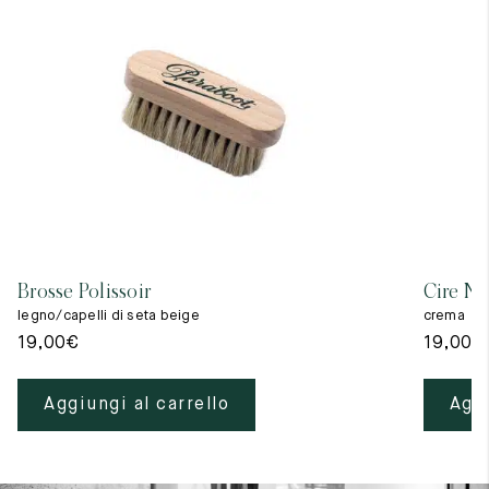
Brosse Polissoir
Cire Ne
legno/capelli di seta beige
crema
19,00
€
19,00
€
Aggiungi al carrello
Aggi