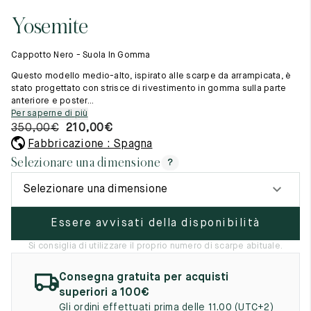
Cambia paese
11.5
45.5
12.5
Yosemite
Materie prime
12
46
13
La creazione
Cappotto Nero - Suola In Gomma
Cucito a mano
12.5
46.5
13.5
Consigli e cura
Questo modello medio-alto, ispirato alle scarpe da arrampicata, è
Glossario
stato progettato con strisce di rivestimento in gomma sulla parte
13
47
14
anteriore e poster...
La nostra storia
Per saperne di più
I nostri laboratori
13.5
47.5
14.5
350,00
€
210,00
€
Artigianato
Rivista
Fabbricazione : Spagna
14
48
15
Lookbooks
Selezionare una dimensione
?
14.5
48.5
15.5
Selezionare una dimensione
15
49
16
Essere avvisati della disponibilità
15.5
49.5
16.5
Si consiglia di utilizzare il proprio numero di scarpe abituale.
16
50
17
Consegna gratuita per acquisti
Donna
superiori a 100€
Gli ordini effettuati prima delle 11.00 (UTC+2)