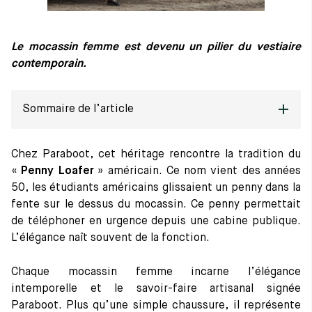
Tout voir
Les matières premières
La création de nos chaussures
Le mocassin femme est devenu un pilier du vestiaire
Les cousus main
contemporain.
Nos conseils d’entretien
Le lexique
Notre histoire
Sommaire de l’article
Nos ateliers
Artisanat d’exception
Journal
L’héritage Paraboot : pourquoi choisir nos mocassins pour
Chez Paraboot, cet héritage rencontre la tradition du
Lookbook
femme ?
«
Penny Loafer
» américain. Ce nom vient des années
50, les étudiants américains glissaient un penny dans la
Cuir lisse, vernis ou velours : diverses collections de mocassins
fente sur le dessus du mocassin. Ce penny permettait
pour femme
de téléphoner en urgence depuis une cabine publique.
L’élégance naît souvent de la fonction.
Conseils de style : accorder vos mocassins pour femme à votre
garde-robe
Chaque mocassin femme incarne l’élégance
intemporelle et le savoir-faire artisanal signée
Savoir-faire et confort : la promesse d’une marche sans
compromis
Paraboot. Plus qu’une simple chaussure, il représente