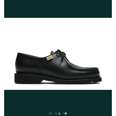
1
/
8