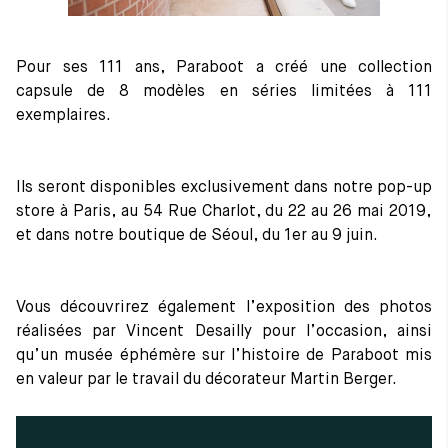
Tout voir
Les matières premières
La création de nos chaussures
Pour ses 111 ans, Paraboot a créé une collection
Les cousus main
capsule de 8 modèles en séries limitées à 111
Nos conseils d’entretien
exemplaires.
Le lexique
Notre histoire
Nos ateliers
Artisanat d’exception
Ils seront disponibles exclusivement dans notre pop-up
Journal
store à Paris, au 54 Rue Charlot, du 22 au 26 mai 2019,
Lookbook
et dans notre boutique de Séoul, du 1er au 9 juin.
Vous découvrirez également l’exposition des photos
réalisées par Vincent Desailly pour l’occasion, ainsi
qu’un musée éphémère sur l’histoire de Paraboot mis
en valeur par le travail du décorateur Martin Berger.