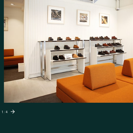
1
/
4