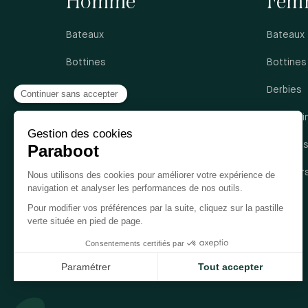
Homme
Fem
Bateaux
Bateaux
Bottines
Bottines
Derbies
Derbies
Mocassins
Mocassi
Richelieus
Sandale
Sandales
Sneaker
Sneakers