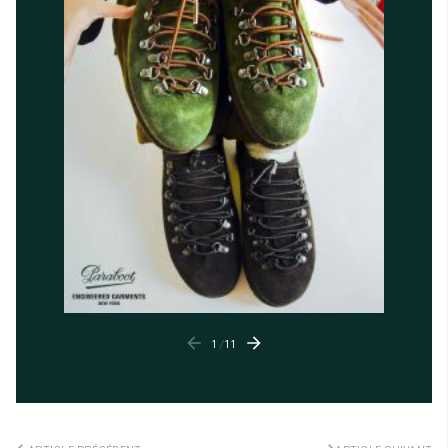
1
/
11