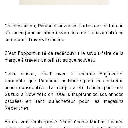
Tout voir
Les matières premières
La création de nos chaussures
Les cousus main
Chaque saison, Paraboot ouvre les portes de son bureau
Nos conseils d’entretien
d’études pour collaborer avec des créateurs/créatrices
Le lexique
de renom à travers le monde.
Notre histoire
Nos ateliers
Artisanat d’exception
C’est l’opportunité de redécouvrir le savoir-faire de la
Journal
marque à travers un œil artistique nouveau.
Lookbook
Cette saison, c’est avec la marque Engineered
Garments que Paraboot collabore pour la deuxième
année consécutive. La marque a été fondée par Daiki
Suzuki à New York en 1999 s’inspirant de ses années
passées en tant qu’acheteur pour les magasins
Nepenthes.
Après avoir réinterprété l’indétrônable Michael l’année