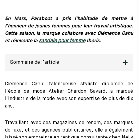
Tout voir
Les matières premières
En Mars, Paraboot a pris l’habitude de mettre à
La création de nos chaussures
l’honneur de jeunes femmes pour leur travail artistique.
Les cousus main
Nos conseils d’entretien
Cette saison, la marque collabore avec Clémence Cahu
Le lexique
et réinvente la
sandale pour femme
Ibéris.
Notre histoire
Nos ateliers
Artisanat d’exception
Sommaire de l’article
Journal
Lookbook
Le sac “Le pratique”
Clémence Cahu, talentueuse styliste diplômée de
l’école de mode Atelier Chardon Savard, a marqué
La sandale Santorin
l’industrie de la mode avec son expertise de plus de dix
ans.
Collaboration PARABOOT X CAHU
Travaillant avec des magazines de renom, des marques
de luxe, et des agences publicitaires, elle a également
laissé son empreinte en tant que consultante chez Nelly