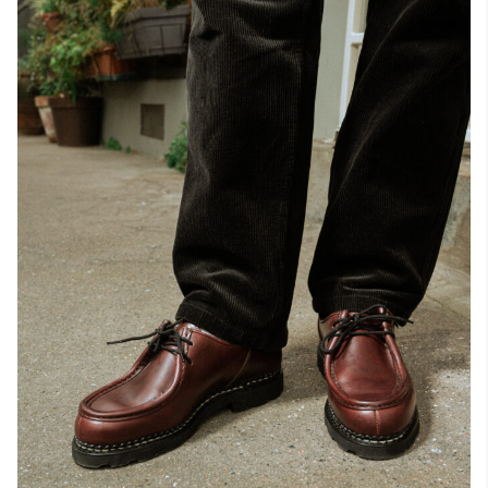
Tout voir
Les matières premières
La création de nos chaussures
Les cousus main
Nos conseils d’entretien
Le lexique
Notre histoire
Nos ateliers
Artisanat d’exception
Journal
Lookbook