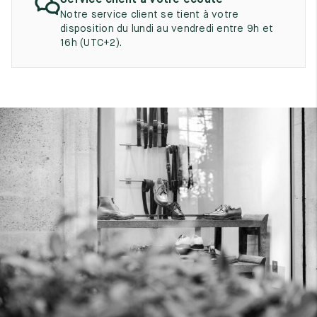
Service client à votre écoute
UK
EU
US
Notre service client se tient à votre
disposition du lundi au vendredi entre 9h et
2
35
3
16h (UTC+2).
2.5
35.5
3.5
3
36
4
3.5
36.5
4.5
4
37
5
4.5
37.5
5.5
5
38
6
5.5
38.5
6.5
6
39
7
6.5
39.5
7.5