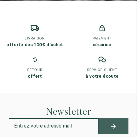
7
40
8
7.5
40.5
8.5
8
41
9
LIVRAISON
PAIEMENT
8.5
41.5
9.5
offerte dès 100€ d’achat
sécurisé
RETOUR
SERVICE CLIENT
offert
à votre écoute
Newsletter