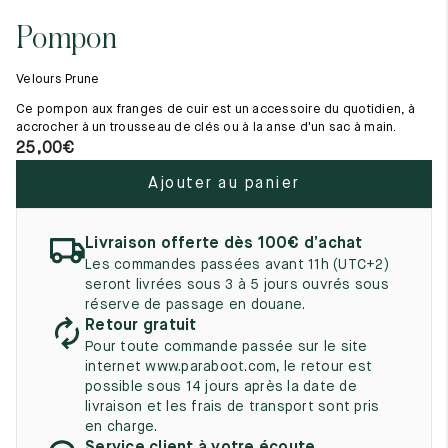
Tout voir
11.5
45.5
12.5
Pompon
Les matières premières
12
46
13
La création de nos chaussures
Velours Prune
Les cousus main
12.5
46.5
13.5
Nos conseils d’entretien
Ce pompon aux franges de cuir est un accessoire du quotidien, à
Le lexique
accrocher à un trousseau de clés ou à la anse d'un sac à main.
13
47
14
Notre histoire
25,00
€
Nos ateliers
13.5
47.5
14.5
Ajouter au panier
Artisanat d’exception
Journal
14
48
15
Lookbook
Livraison offerte dès 100€ d’achat
14.5
48.5
15.5
Les commandes passées avant 11h (UTC+2)
seront livrées sous 3 à 5 jours ouvrés sous
15
49
16
réserve de passage en douane.
Retour gratuit
15.5
49.5
16.5
Pour toute commande passée sur le site
internet www.paraboot.com, le retour est
16
50
17
possible sous 14 jours après la date de
livraison et les frais de transport sont pris
Femme
en charge.