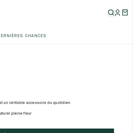
5
DERNIÈRES CHANCES
5
5
st un véritable accessoire du quotidien.
aturel pleine fleur
5