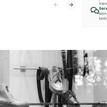
tran
Serv
Notr
lund