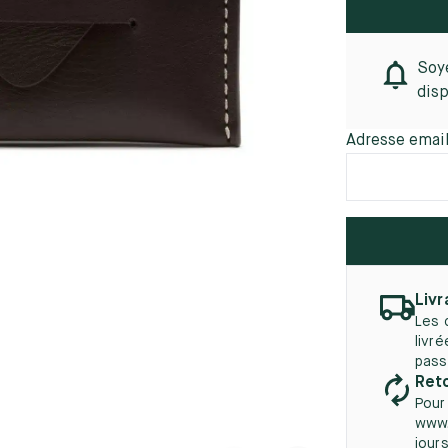
45.5
12.5
8.5
41.5
9.
Nouveautés
autés
46
13
Soye
disp
5
46.5
13.5
47
14
Adresse emai
5
47.5
14.5
48
15
5
48.5
15.5
Livr
49
16
Les 
livr
5
49.5
16.5
pass
Reto
50
17
Pour
www.
jours