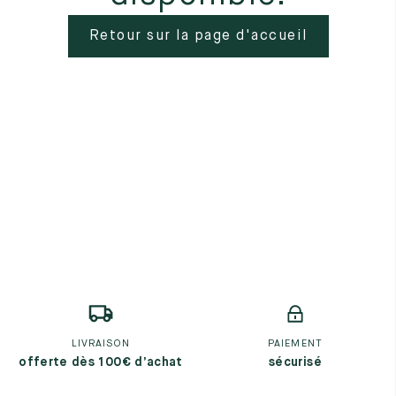
Tout voir
Retour sur la page d'accueil
Les matières premières
La création de nos chaussures
Les cousus main
Nos conseils d’entretien
Le lexique
Notre histoire
Nos ateliers
Artisanat d’exception
Journal
Lookbook
LIVRAISON
PAIEMENT
offerte dès 100€ d’achat
sécurisé