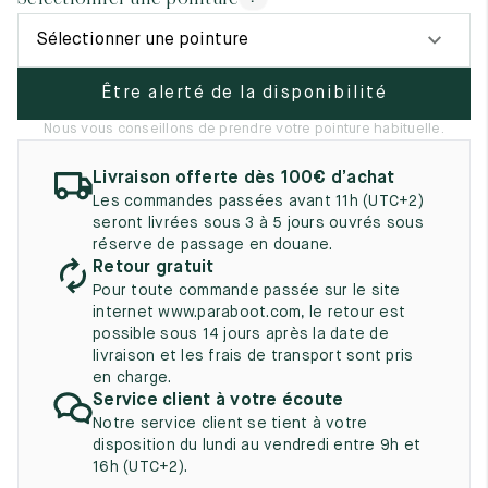
UK
EU
US
Sélectionner une pointure
2
35
3
Être alerté de la disponibilité
2.5
35.5
3.5
Nous vous conseillons de prendre votre pointure habituelle.
3
36
4
Livraison offerte dès 100€ d’achat
3.5
36.5
4.5
Les commandes passées avant 11h (UTC+2)
seront livrées sous 3 à 5 jours ouvrés sous
4
37
5
réserve de passage en douane.
Retour gratuit
4.5
37.5
5.5
Pour toute commande passée sur le site
internet www.paraboot.com, le retour est
5
38
6
possible sous 14 jours après la date de
livraison et les frais de transport sont pris
5.5
38.5
6.5
en charge.
Service client à votre écoute
6
39
7
Notre service client se tient à votre
disposition du lundi au vendredi entre 9h et
6.5
39.5
7.5
16h (UTC+2).