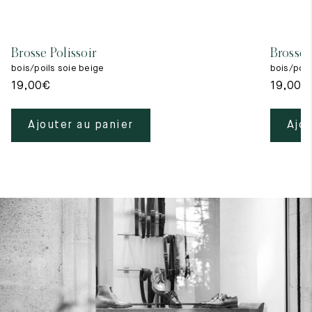
Brosse Polissoir
Brosse 
bois/poils soie beige
bois/poils
19,00
€
19,00
€
Ajouter au panier
Ajou