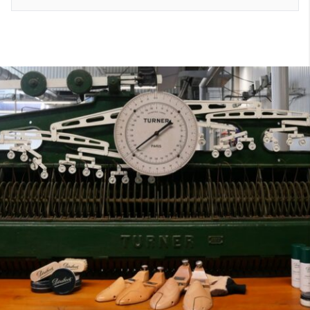
7
40
8
7.5
40.5
8.5
8
41
9
8.5
41.5
9.5