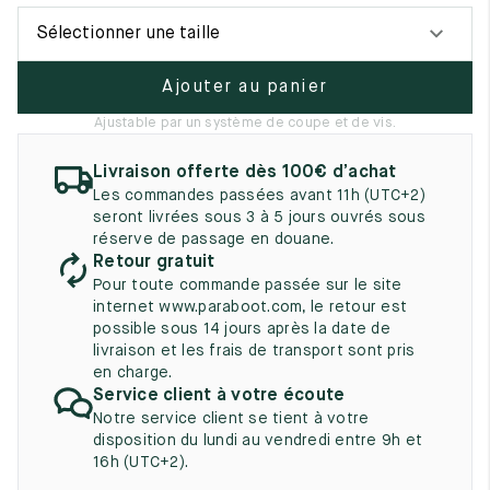
UK
EU
US
Sélectionner une taille
2
35
3
Ajouter au panier
2.5
35.5
3.5
Ajustable par un système de coupe et de vis.
3
36
4
Livraison offerte dès 100€ d’achat
3.5
36.5
4.5
Les commandes passées avant 11h (UTC+2)
seront livrées sous 3 à 5 jours ouvrés sous
4
37
5
réserve de passage en douane.
Retour gratuit
4.5
37.5
5.5
Pour toute commande passée sur le site
internet www.paraboot.com, le retour est
5
38
6
possible sous 14 jours après la date de
livraison et les frais de transport sont pris
5.5
38.5
6.5
en charge.
Service client à votre écoute
6
39
7
Notre service client se tient à votre
disposition du lundi au vendredi entre 9h et
6.5
39.5
7.5
16h (UTC+2).