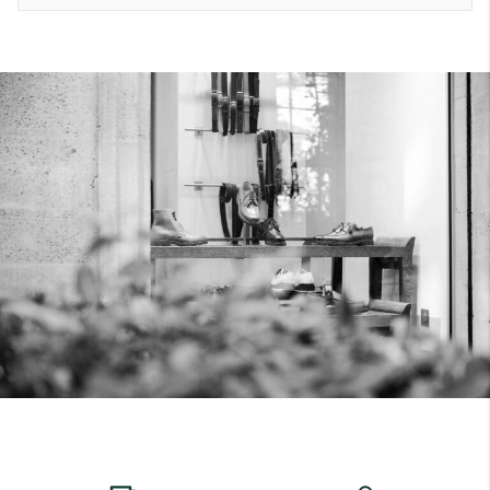
7
40
8
7.5
40.5
8.5
8
41
9
8.5
41.5
9.5