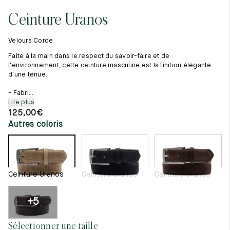
Tout voir
11.5
45.5
12.5
Ceinture Uranos
Les matières premières
12
46
13
La création de nos chaussures
Velours Corde
Les cousus main
12.5
46.5
13.5
Nos conseils d’entretien
Faite à la main dans le respect du savoir-faire et de
Le lexique
l'environnement, cette ceinture masculine est la finition élégante
13
47
14
d'une tenue.
Notre histoire
Nos ateliers
13.5
47.5
14.5
- Fabri...
Artisanat d’exception
Lire plus
Journal
14
48
15
125,00
€
Lookbook
Autres coloris
14.5
48.5
15.5
15
49
16
15.5
49.5
16.5
Ceinture Uranos
Ceinture Uranos
Ceinture Uranos
16
50
17
+5
Femme
Sélectionner une taille