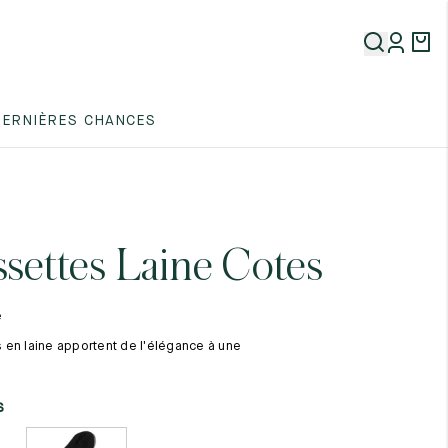
5
DERNIÈRES CHANCES
5
5
settes Laine Cotes
é
en laine apportent de l'élégance à une
5
s