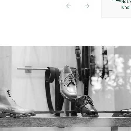
Notr
lund