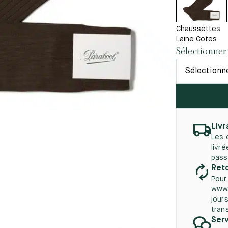
45.5
12.5
8.5
41.5
9.
Nouveautés
autés
Chaussettes
46
13
Laine Cotes
Sélectionner 
5
46.5
13.5
Sélectionne
47
14
5
47.5
14.5
48
15
Livr
5
48.5
15.5
Les 
livr
49
16
pass
Reto
5
49.5
16.5
Pour
www.
50
17
jours
tran
Serv