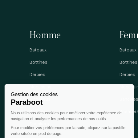
Homme
Fem
Bateaux
Bateaux
Bottines
Bottines
Derbies
Derbies
Mocassins
Mocassi
Richelieus
Sandale
Sandales
Sneaker
Sneakers