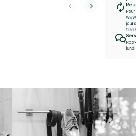
Reto
Pour
www.
jours
tran
Serv
Notr
lund