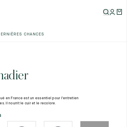
5
DERNIÈRES CHANCES
5
5
adier
qué en France est un essentiel pour l'entretien
 Il nourrit le cuir et le recolore.
5
s