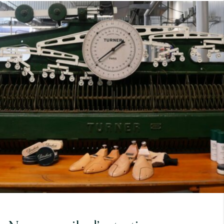
7
40
8
7.5
40.5
8.5
8
41
9
8.5
41.5
9.5