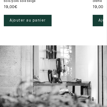
bois/poils soie beige
crême
19,00
€
19,00
€
Ajouter au panier
Ajou