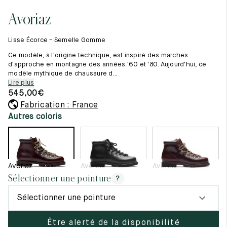
Tout voir
11.5
45.5
12.5
Avoriaz
Les matières premières
12
46
13
La création de nos chaussures
Lisse Écorce - Semelle Gomme
Les cousus main
12.5
46.5
13.5
Nos conseils d’entretien
Ce modèle, à l'origine technique, est inspiré des marches
Le lexique
d'approche en montagne des années '60 et '80. Aujourd'hui, ce
13
47
14
modèle mythique de chaussure d...
Notre histoire
Lire plus
Nos ateliers
13.5
47.5
14.5
545,00
€
Artisanat d’exception
Journal
Fabrication : France
14
48
15
Lookbook
Autres coloris
14.5
48.5
15.5
15
49
16
Avoriaz
Avoriaz
Avoriaz
15.5
49.5
16.5
Sélectionner une pointure
?
16
50
17
Sélectionner une pointure
Femme
Être alerté de la disponibilité