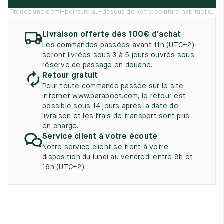
UK
EU
US
Prenez une demi-pointure au-dessus de votre pointure habituelle.
2
35
3
Livraison offerte dès 100€ d’achat
Les commandes passées avant 11h (UTC+2)
2.5
35.5
3.5
seront livrées sous 3 à 5 jours ouvrés sous
réserve de passage en douane.
3
36
4
Retour gratuit
Pour toute commande passée sur le site
3.5
36.5
4.5
internet www.paraboot.com, le retour est
possible sous 14 jours après la date de
4
37
5
livraison et les frais de transport sont pris
en charge.
4.5
37.5
5.5
Service client à votre écoute
Notre service client se tient à votre
5
38
6
disposition du lundi au vendredi entre 9h et
16h (UTC+2).
5.5
38.5
6.5
6
39
7
6.5
39.5
7.5