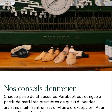
7
40
8
7.5
40.5
8.5
8
41
9
8.5
41.5
9.5
Nos conseils d’entretien
Chaque paire de chaussures Paraboot est conçue à
partir de matières premières de qualité, par des
artisans maîtrisant un savoir-faire d’exception. Pour