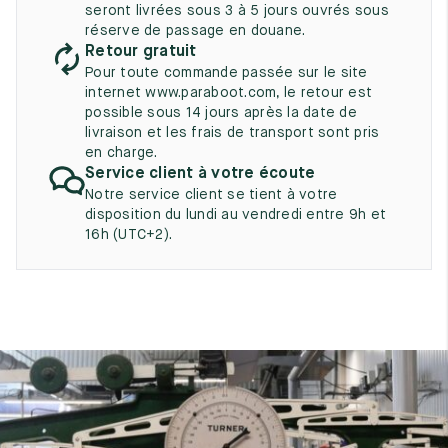
UK
seront livrées sous 3 à 5 jours ouvrés sous
EU
US
réserve de passage en douane.
Retour gratuit
2
35
3
Pour toute commande passée sur le site
2.5
internet www.paraboot.com, le retour est
35.5
3.5
possible sous 14 jours après la date de
livraison et les frais de transport sont pris
3
36
4
en charge.
Service client à votre écoute
3.5
36.5
4.5
Notre service client se tient à votre
disposition du lundi au vendredi entre 9h et
4
37
5
16h (UTC+2).
4.5
37.5
5.5
5
38
6
5.5
38.5
6.5
6
39
7
6.5
39.5
7.5