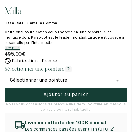
Tout voir
11.5
45.5
12.5
Milla
Les matières premières
12
46
13
La création de nos chaussures
Lisse Café - Semelle Gomme
Les cousus main
12.5
46.5
13.5
Nos conseils d’entretien
Cette chaussure est en cousu norvégien, une technique de
Le lexique
montage dont Paraboot est le leader mondial. La tige est cousue à
13
47
14
la semelle par l'intermédia...
Notre histoire
Lire plus
Nos ateliers
13.5
47.5
14.5
495,00
€
Artisanat d’exception
Journal
Fabrication : France
14
48
15
Lookbook
Sélectionner une pointure
?
14.5
48.5
15.5
Sélectionner une pointure
15
49
16
Ajouter au panier
15.5
49.5
16.5
Nous vous conseillons de prendre une demi-pointure en-dessous
de votre pointure habituelle.
16
50
17
Livraison offerte dès 100€ d’achat
Femme
Les commandes passées avant 11h (UTC+2)