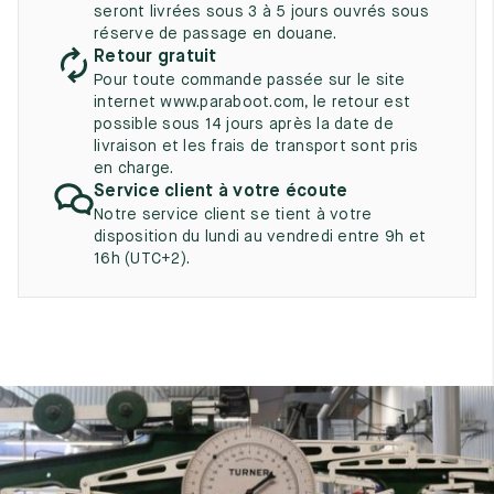
UK
seront livrées sous 3 à 5 jours ouvrés sous
EU
US
réserve de passage en douane.
Retour gratuit
2
35
3
Pour toute commande passée sur le site
2.5
internet www.paraboot.com, le retour est
35.5
3.5
possible sous 14 jours après la date de
livraison et les frais de transport sont pris
3
36
4
en charge.
Service client à votre écoute
3.5
36.5
4.5
Notre service client se tient à votre
disposition du lundi au vendredi entre 9h et
4
37
5
16h (UTC+2).
4.5
37.5
5.5
5
38
6
5.5
38.5
6.5
6
39
7
6.5
39.5
7.5