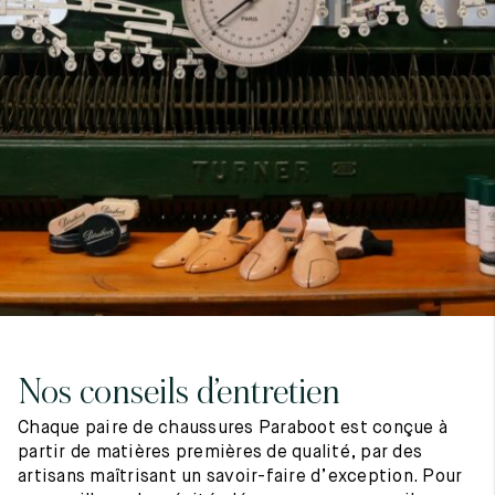
7
40
8
7.5
40.5
8.5
8
41
9
8.5
41.5
9.5
Nos conseils d’entretien
Chaque paire de chaussures Paraboot est conçue à
partir de matières premières de qualité, par des
artisans maîtrisant un savoir-faire d’exception. Pour