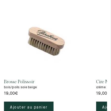
Brosse Polissoir
Cire Ne
bois/poils soie beige
crême
19,00
€
19,00
€
Ajouter au panier
Ajou