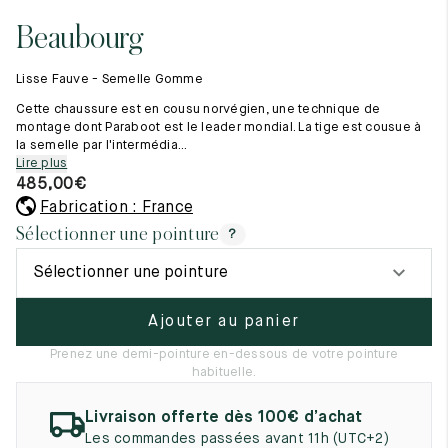
Tout voir
11.5
45.5
12.5
Beaubourg
Les matières premières
12
46
13
La création de nos chaussures
Lisse Fauve - Semelle Gomme
Les cousus main
12.5
46.5
13.5
Nos conseils d’entretien
Cette chaussure est en cousu norvégien, une technique de
Le lexique
montage dont Paraboot est le leader mondial. La tige est cousue à
13
47
14
la semelle par l'intermédia...
Notre histoire
Lire plus
Nos ateliers
13.5
47.5
14.5
485,00
€
Artisanat d’exception
Journal
Fabrication : France
14
48
15
Lookbook
Sélectionner une pointure
?
14.5
48.5
15.5
Sélectionner une pointure
15
49
16
Ajouter au panier
15.5
49.5
16.5
Prenez une demi-pointure en-dessous de votre pointure
habituelle.
16
50
17
Livraison offerte dès 100€ d’achat
Femme
Les commandes passées avant 11h (UTC+2)