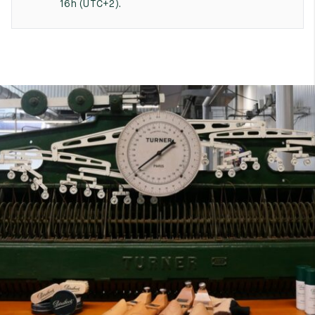
16h (UTC+2).
7
40
8
7.5
40.5
8.5
8
41
9
8.5
41.5
9.5