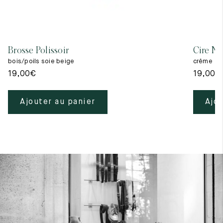
Brosse Polissoir
Cire Ne
bois/poils soie beige
crême
19,00
€
19,00
€
Ajouter au panier
Ajou