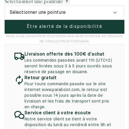
Sélectionner une pointure
?
UK
EU
US
Sélectionner une pointure
2
35
3
Être alerté de la disponibilité
2.5
35.5
3.5
Nous vous conseillons de prendre une demi-pointure en-dessous
3
36
4
de votre pointure habituelle.
3.5
36.5
4.5
Livraison offerte dès 100€ d’achat
Les commandes passées avant 11h (UTC+2)
4
37
5
seront livrées sous 3 à 5 jours ouvrés sous
réserve de passage en douane.
4.5
37.5
5.5
Retour gratuit
Pour toute commande passée sur le site
5
38
6
internet www.paraboot.com, le retour est
possible sous 14 jours après la date de
5.5
38.5
6.5
livraison et les frais de transport sont pris
en charge.
6
39
7
Service client à votre écoute
Notre service client se tient à votre
6.5
39.5
7.5
disposition du lundi au vendredi entre 9h et