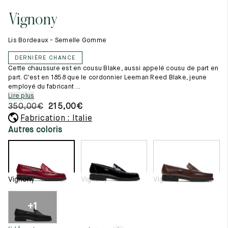
Tout voir
11.5
45.5
12.5
Vignony
Les matières premières
12
46
13
La création de nos chaussures
Lis Bordeaux - Semelle Gomme
Les cousus main
12.5
46.5
13.5
Nos conseils d’entretien
DERNIÈRE CHANCE
Le lexique
13
47
14
Cette chaussure est en cousu Blake, aussi appelé cousu de part en
Notre histoire
part. C'est en 1858 que le cordonnier Leeman Reed Blake, jeune
Nos ateliers
employé du fabricant ...
13.5
47.5
14.5
Artisanat d’exception
Lire plus
Journal
350,00
€
215,00
€
14
48
15
Lookbook
Fabrication : Italie
14.5
48.5
15.5
Autres coloris
15
49
16
15.5
49.5
16.5
Vignony
Vignony
Vignony
16
50
17
+1
Femme