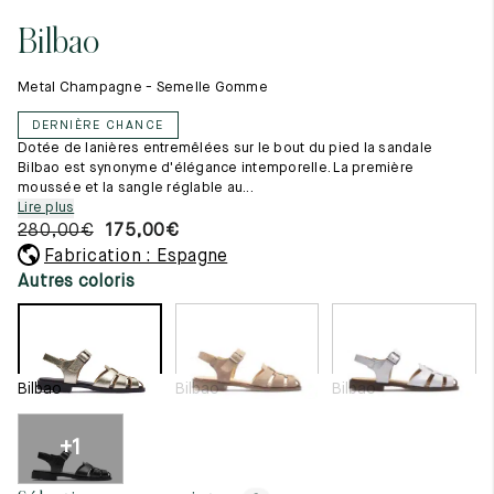
Tout voir
11.5
45.5
12.5
Bilbao
Les matières premières
12
46
13
La création de nos chaussures
Metal Champagne - Semelle Gomme
Les cousus main
12.5
46.5
13.5
Nos conseils d’entretien
DERNIÈRE CHANCE
Le lexique
13
47
14
Dotée de lanières entremêlées sur le bout du pied la sandale
Notre histoire
Bilbao est synonyme d'élégance intemporelle. La première
Nos ateliers
moussée et la sangle réglable au...
13.5
47.5
14.5
Artisanat d’exception
Lire plus
Journal
280,00
€
175,00
€
14
48
15
Lookbook
Fabrication : Espagne
14.5
48.5
15.5
Autres coloris
15
49
16
15.5
49.5
16.5
Bilbao
Bilbao
Bilbao
16
50
17
+1
Femme