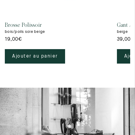
Brosse Polissoir
Gant A 
bois/poils soie beige
beige
19,00
€
39,00
€
Ajouter au panier
Ajou