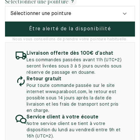
Sélectionner une pointure
?
UK
EU
US
Sélectionner une pointure
2
35
3
Être alerté de la disponibilité
2.5
35.5
3.5
Nous vous conseillons de prendre votre pointure habituelle.
3
36
4
Livraison offerte dès 100€ d’achat
3.5
36.5
4.5
Les commandes passées avant 11h (UTC+2)
seront livrées sous 3 à 5 jours ouvrés sous
4
37
5
réserve de passage en douane.
Retour gratuit
4.5
37.5
5.5
Pour toute commande passée sur le site
internet www.paraboot.com, le retour est
5
38
6
possible sous 14 jours après la date de
livraison et les frais de transport sont pris
5.5
38.5
6.5
en charge.
Service client à votre écoute
6
39
7
Notre service client se tient à votre
disposition du lundi au vendredi entre 9h et
6.5
39.5
7.5
16h (UTC+2).