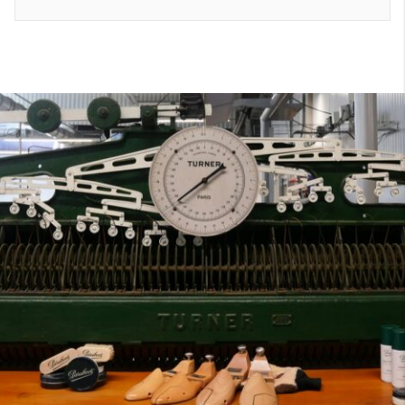
7
40
8
7.5
40.5
8.5
8
41
9
8.5
41.5
9.5