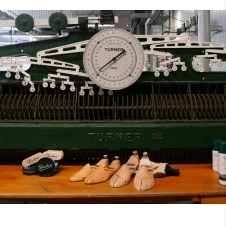
7
40
8
7.5
40.5
8.5
8
41
9
8.5
41.5
9.5