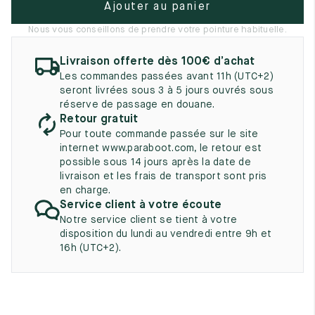
Ajouter au panier
UK
EU
US
Nous vous conseillons de prendre votre pointure habituelle.
2
35
3
Livraison offerte dès 100€ d’achat
2.5
35.5
3.5
Les commandes passées avant 11h (UTC+2)
seront livrées sous 3 à 5 jours ouvrés sous
3
36
4
réserve de passage en douane.
Retour gratuit
3.5
36.5
4.5
Pour toute commande passée sur le site
internet www.paraboot.com, le retour est
4
37
5
possible sous 14 jours après la date de
livraison et les frais de transport sont pris
4.5
37.5
5.5
en charge.
Service client à votre écoute
5
38
6
Notre service client se tient à votre
disposition du lundi au vendredi entre 9h et
5.5
38.5
6.5
16h (UTC+2).
6
39
7
6.5
39.5
7.5