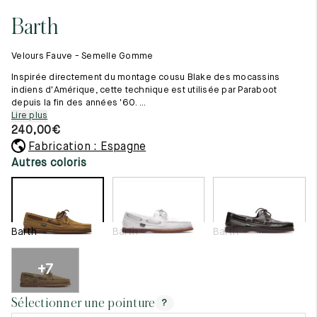
Tout voir
11.5
45.5
12.5
Barth
Les matières premières
12
46
13
La création de nos chaussures
Velours Fauve - Semelle Gomme
Les cousus main
12.5
46.5
13.5
Nos conseils d’entretien
Inspirée directement du montage cousu Blake des mocassins
Le lexique
indiens d'Amérique, cette technique est utilisée par Paraboot
13
47
14
depuis la fin des années '60. ...
Notre histoire
Lire plus
Nos ateliers
13.5
47.5
14.5
240,00
€
Artisanat d’exception
Journal
Fabrication : Espagne
14
48
15
Lookbook
Autres coloris
14.5
48.5
15.5
15
49
16
Barth
Barth
Barth
15.5
49.5
16.5
16
50
17
+7
Femme
Sélectionner une pointure
?