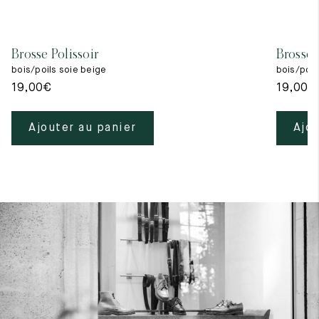
Brosse Polissoir
Brosse 
bois/poils soie beige
bois/poils
19,00
€
19,00
€
Ajouter au panier
Ajou