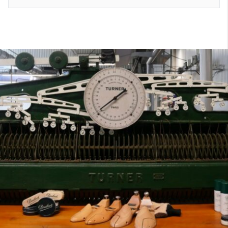
7
40
8
7.5
40.5
8.5
8
41
9
8.5
41.5
9.5