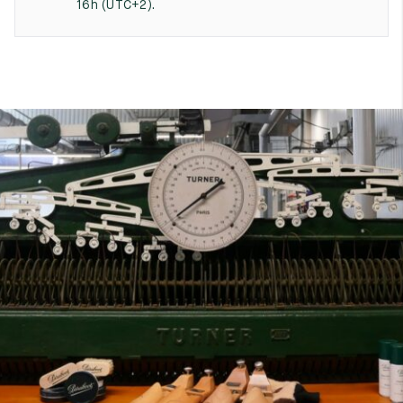
16h (UTC+2).
7
40
8
7.5
40.5
8.5
8
41
9
8.5
41.5
9.5