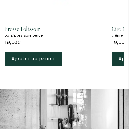
Brosse Polissoir
Cire Ne
bois/poils soie beige
crême
19,00
€
19,00
€
Ajouter au panier
Ajou