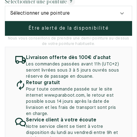
Sélectionner une pointure
?
UK
EU
US
Sélectionner une pointure
2
35
3
Être alerté de la disponibilité
2.5
35.5
3.5
Nous vous conseillons de prendre une demi-pointure au-dessus
3
36
4
de votre pointure habituelle.
3.5
36.5
4.5
Livraison offerte dès 100€ d’achat
Les commandes passées avant 11h (UTC+2)
4
37
5
seront livrées sous 3 à 5 jours ouvrés sous
réserve de passage en douane.
4.5
37.5
5.5
Retour gratuit
Pour toute commande passée sur le site
5
38
6
internet www.paraboot.com, le retour est
possible sous 14 jours après la date de
5.5
38.5
6.5
livraison et les frais de transport sont pris
en charge.
6
39
7
Service client à votre écoute
Notre service client se tient à votre
6.5
39.5
7.5
disposition du lundi au vendredi entre 9h et