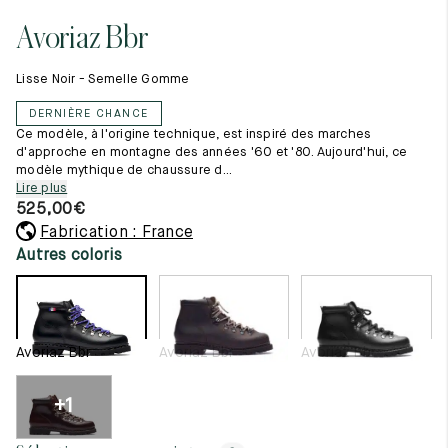
Tout voir
11.5
45.5
12.5
Avoriaz Bbr
Les matières premières
12
46
13
La création de nos chaussures
Lisse Noir - Semelle Gomme
Les cousus main
12.5
46.5
13.5
Nos conseils d’entretien
DERNIÈRE CHANCE
Le lexique
13
47
14
Ce modèle, à l'origine technique, est inspiré des marches
Notre histoire
d'approche en montagne des années '60 et '80. Aujourd'hui, ce
Nos ateliers
modèle mythique de chaussure d...
13.5
47.5
14.5
Artisanat d’exception
Lire plus
Journal
525,00
€
14
48
15
Lookbook
Fabrication : France
14.5
48.5
15.5
Autres coloris
15
49
16
15.5
49.5
16.5
Avoriaz Bbr
Avoriaz Bbr
Avoriaz Bbr
16
50
17
+1
Femme