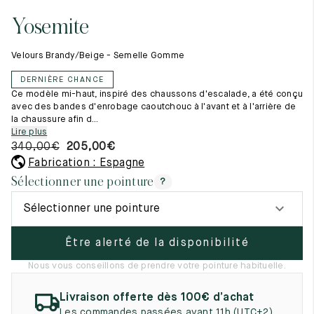
Tout voir
11.5
45.5
12.5
Yosemite
Les matières premières
12
46
13
La création de nos chaussures
Velours Brandy/Beige - Semelle Gomme
Les cousus main
12.5
46.5
13.5
Nos conseils d’entretien
DERNIÈRE CHANCE
Le lexique
13
47
14
Ce modèle mi-haut, inspiré des chaussons d'escalade, a été conçu
Notre histoire
avec des bandes d'enrobage caoutchouc à l'avant et à l'arrière de
Nos ateliers
la chaussure afin d...
13.5
47.5
14.5
Artisanat d’exception
Lire plus
Journal
340,00
€
205,00
€
14
48
15
Lookbook
Fabrication : Espagne
14.5
48.5
15.5
Sélectionner une pointure
?
15
49
16
Sélectionner une pointure
15.5
49.5
16.5
Être alerté de la disponibilité
16
50
17
Nous vous conseillons de prendre votre pointure habituelle.
Femme
Livraison offerte dès 100€ d’achat
Les commandes passées avant 11h (UTC+2)