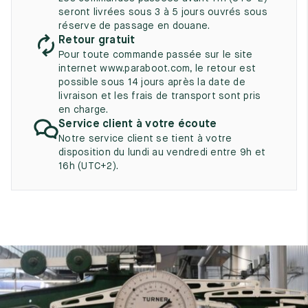
UK
EU
US
seront livrées sous 3 à 5 jours ouvrés sous
réserve de passage en douane.
2
35
3
Retour gratuit
Pour toute commande passée sur le site
2.5
35.5
3.5
internet www.paraboot.com, le retour est
possible sous 14 jours après la date de
3
36
4
livraison et les frais de transport sont pris
en charge.
3.5
36.5
4.5
Service client à votre écoute
Notre service client se tient à votre
4
37
5
disposition du lundi au vendredi entre 9h et
16h (UTC+2).
4.5
37.5
5.5
5
38
6
5.5
38.5
6.5
6
39
7
6.5
39.5
7.5