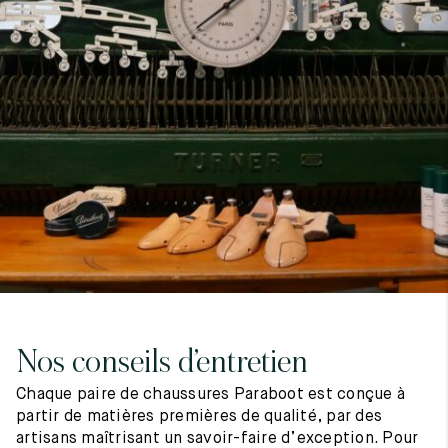
7
40
8
7.5
40.5
8.5
8
41
9
8.5
41.5
9.5
Nos conseils d’entretien
Chaque paire de chaussures Paraboot est conçue à
partir de matières premières de qualité, par des
artisans maîtrisant un savoir-faire d’exception. Pour