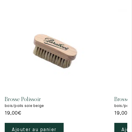
Brosse Polissoir
Brosse 
bois/poils soie beige
bois/poils
19,00
€
19,00
€
Ajouter au panier
Ajou