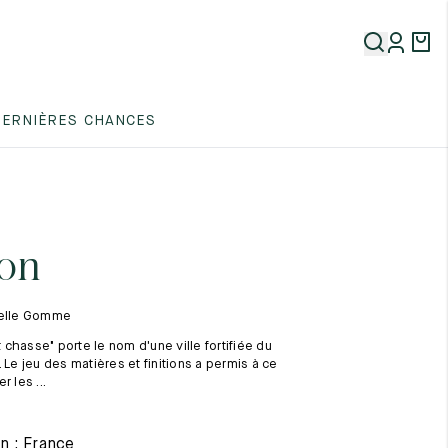
5
DERNIÈRES CHANCES
5
5
on
melle Gomme
chasse" porte le nom d'une ville fortifiée du
 Le jeu des matières et finitions a permis à ce
r les ...
5
n : France