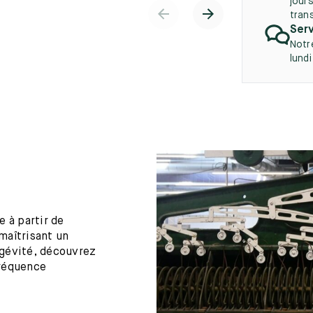
jours
tran
Serv
Notr
lund
 à partir de
maîtrisant un
ngévité, découvrez
fréquence