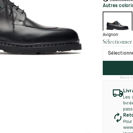
45.5
12.5
8.5
41.5
9.
Autres colori
Nouveautés
autés
46
13
5
46.5
13.5
Avignon
Sélectionner
47
14
Sélectionn
5
47.5
14.5
48
15
Nous v
5
48.5
15.5
49
16
Livr
Les 
5
49.5
16.5
livr
pass
50
17
Reto
Pour
www.