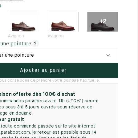
5
s
+2
Avignon
Avignon
 une pointure
?
er une pointure
Ajouter au panier
ous conseillons de prendre votre pointure habituelle.
aison offerte dès 100€ d’achat
commandes passées avant 11h (UTC+2) seront
ées sous 3 à 5 jours ouvrés sous réserve de
age en douane.
ur gratuit
 toute commande passée sur le site internet
paraboot.com, le retour est possible sous 14