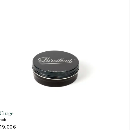
Cirage
Gant
noir
beig
19,00
€
39,