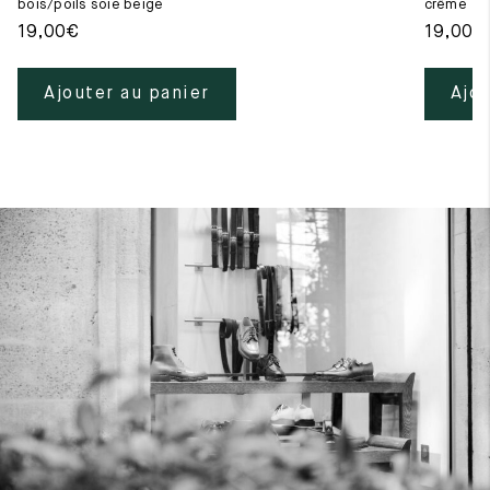
bois/poils soie beige
crême
19,00
€
19,00
€
Ajouter au panier
Ajou