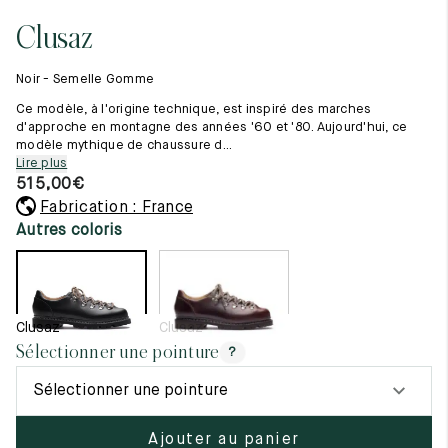
Tout voir
11.5
45.5
12.5
Clusaz
Les matières premières
12
46
13
La création de nos chaussures
Noir - Semelle Gomme
Les cousus main
12.5
46.5
13.5
Nos conseils d’entretien
Ce modèle, à l'origine technique, est inspiré des marches
Le lexique
d'approche en montagne des années '60 et '80. Aujourd'hui, ce
13
47
14
modèle mythique de chaussure d...
Notre histoire
Lire plus
Nos ateliers
13.5
47.5
14.5
515,00
€
Artisanat d’exception
Journal
Fabrication : France
14
48
15
Lookbook
Autres coloris
14.5
48.5
15.5
15
49
16
Clusaz
Clusaz
15.5
49.5
16.5
Sélectionner une pointure
?
16
50
17
Sélectionner une pointure
Femme
Ajouter au panier