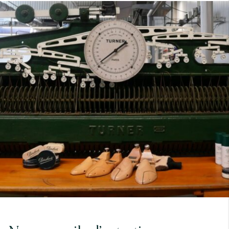
7
40
8
7.5
40.5
8.5
8
41
9
8.5
41.5
9.5