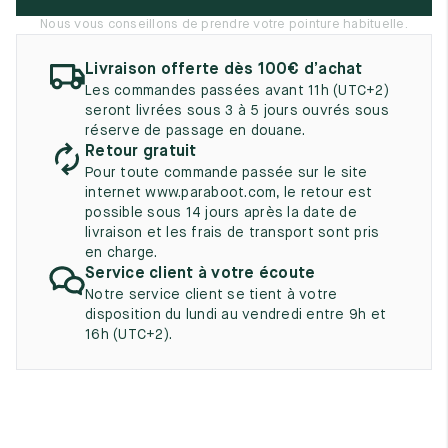
UK
EU
US
Nous vous conseillons de prendre votre pointure habituelle.
2
35
3
Livraison offerte dès 100€ d’achat
Les commandes passées avant 11h (UTC+2)
2.5
35.5
3.5
seront livrées sous 3 à 5 jours ouvrés sous
réserve de passage en douane.
3
36
4
Retour gratuit
Pour toute commande passée sur le site
3.5
36.5
4.5
internet www.paraboot.com, le retour est
possible sous 14 jours après la date de
4
37
5
livraison et les frais de transport sont pris
en charge.
4.5
37.5
5.5
Service client à votre écoute
Notre service client se tient à votre
5
38
6
disposition du lundi au vendredi entre 9h et
16h (UTC+2).
5.5
38.5
6.5
6
39
7
6.5
39.5
7.5