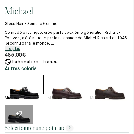
Tout voir
11.5
45.5
12.5
Michael
Les matières premières
12
46
13
La création de nos chaussures
Gloss Noir - Semelle Gomme
Les cousus main
12.5
46.5
13.5
Nos conseils d’entretien
Ce modèle iconique, créé par la deuxième génération Richard-
Le lexique
Pontvert, a été marqué par la naissance de Michel Richard en 1945.
13
47
14
Reconnu dans le monde, ...
Notre histoire
Lire plus
Nos ateliers
13.5
47.5
14.5
485,00
€
Artisanat d’exception
Journal
Fabrication : France
14
48
15
Lookbook
Autres coloris
14.5
48.5
15.5
15
49
16
Michael
Michael
Michael
15.5
49.5
16.5
16
50
17
+7
Femme
Sélectionner une pointure
?