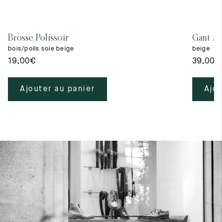
Brosse Polissoir
Gant A 
bois/poils soie beige
beige
19,00
€
39,00
€
Ajouter au panier
Ajou