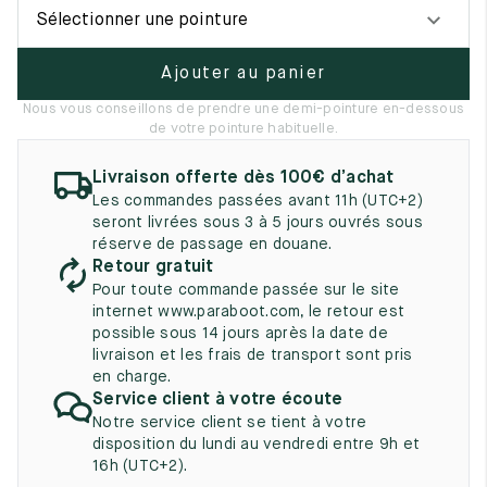
UK
EU
US
Sélectionner une pointure
2
35
3
Ajouter au panier
2.5
35.5
3.5
Nous vous conseillons de prendre une demi-pointure en-dessous
de votre pointure habituelle.
3
36
4
Livraison offerte dès 100€ d’achat
3.5
36.5
4.5
Les commandes passées avant 11h (UTC+2)
seront livrées sous 3 à 5 jours ouvrés sous
4
37
5
réserve de passage en douane.
Retour gratuit
4.5
37.5
5.5
Pour toute commande passée sur le site
internet www.paraboot.com, le retour est
5
38
6
possible sous 14 jours après la date de
livraison et les frais de transport sont pris
5.5
38.5
6.5
en charge.
Service client à votre écoute
6
39
7
Notre service client se tient à votre
disposition du lundi au vendredi entre 9h et
6.5
39.5
7.5
16h (UTC+2).