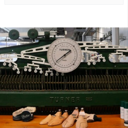
7
40
8
7.5
40.5
8.5
8
41
9
8.5
41.5
9.5