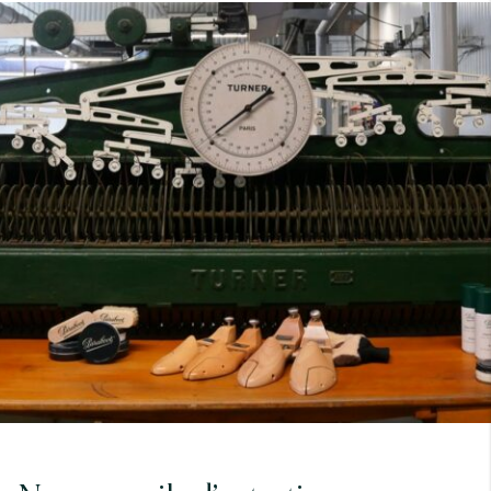
7
40
8
7.5
40.5
8.5
8
41
9
8.5
41.5
9.5