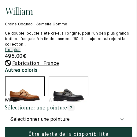
Tout voir
11.5
45.5
12.5
William
Les matières premières
12
46
13
La création de nos chaussures
Grainé Cognac - Semelle Gomme
Les cousus main
12.5
46.5
13.5
Nos conseils d’entretien
Ce double-boucle a été créé, à l'origine, pour l'un des plus grands
Le lexique
bottiers français à la fin des années '80 . Il a aujourd'hui rejoint la
13
47
14
collection...
Notre histoire
Lire plus
Nos ateliers
13.5
47.5
14.5
495,00
€
Artisanat d’exception
Journal
Fabrication : France
14
48
15
Lookbook
Autres coloris
14.5
48.5
15.5
15
49
16
William
William
15.5
49.5
16.5
Sélectionner une pointure
?
16
50
17
Sélectionner une pointure
Femme
Être alerté de la disponibilité