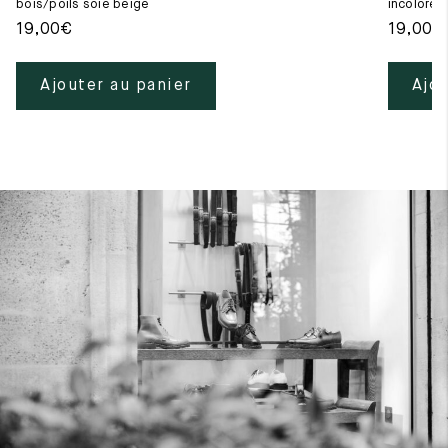
bois/poils soie beige
incolore
19,00
€
19,00
€
Ajouter au panier
Ajou