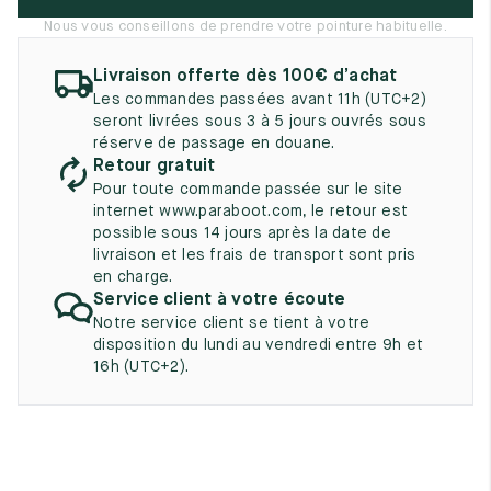
UK
EU
US
Nous vous conseillons de prendre votre pointure habituelle.
2
35
3
Livraison offerte dès 100€ d’achat
Les commandes passées avant 11h (UTC+2)
2.5
35.5
3.5
seront livrées sous 3 à 5 jours ouvrés sous
réserve de passage en douane.
3
36
4
Retour gratuit
Pour toute commande passée sur le site
3.5
36.5
4.5
internet www.paraboot.com, le retour est
possible sous 14 jours après la date de
4
37
5
livraison et les frais de transport sont pris
en charge.
4.5
37.5
5.5
Service client à votre écoute
Notre service client se tient à votre
5
38
6
disposition du lundi au vendredi entre 9h et
16h (UTC+2).
5.5
38.5
6.5
6
39
7
6.5
39.5
7.5