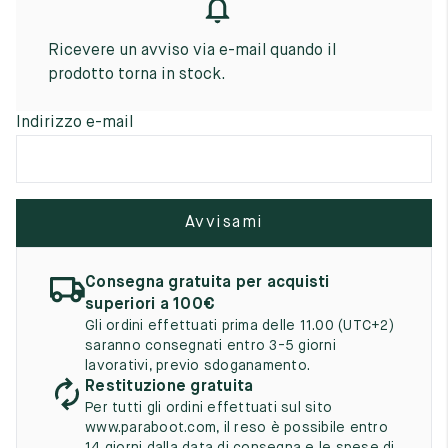
UK
EU
US
Ricevere un avviso via e-mail quando il
2
35
3
prodotto torna in stock.
2.5
35.5
3.5
Indirizzo e-mail
3
36
4
3.5
36.5
4.5
4
37
5
Avvisami
4.5
37.5
5.5
Consegna gratuita per acquisti
5
38
6
superiori a 100€
Gli ordini effettuati prima delle 11.00 (UTC+2)
5.5
38.5
6.5
saranno consegnati entro 3-5 giorni
lavorativi, previo sdoganamento.
6
39
7
Restituzione gratuita
Per tutti gli ordini effettuati sul sito
6.5
39.5
7.5
www.paraboot.com, il reso è possibile entro