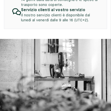
14 giorni dalla data di consegna e le spese di
7
40
8
trasporto sono coperte.
Servizio clienti al vostro servizio
7.5
40.5
8.5
Il nostro servizio clienti è disponibile dal
lunedì al venerdì dalle 9 alle 16 (UTC+2).
8
41
9
8.5
41.5
9.5