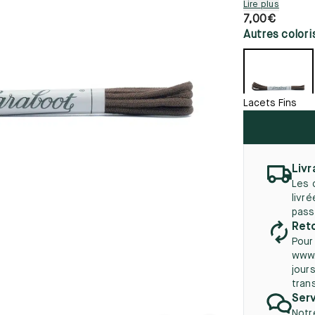
Lire plus
45.5
12.5
8.5
41.5
9.
7,00
€
Nouveautés
autés
Autres colori
46
13
5
46.5
13.5
47
14
Lacets Fins
5
47.5
14.5
48
15
Livr
Les 
5
48.5
15.5
livr
pass
49
16
Reto
Pour
5
49.5
16.5
www.
jours
50
17
tran
Serv
Notr