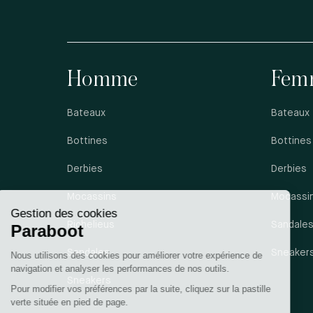
Homme
Fem
Bateaux
Bateaux
Bottines
Bottines
Derbies
Derbies
Mocassins
Mocassi
Richelieus
Sandale
Sandales
Sneaker
Sneakers