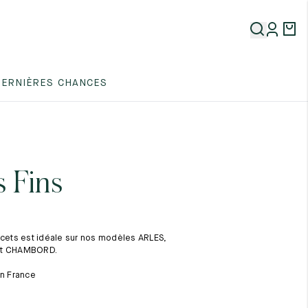
5
DERNIÈRES CHANCES
5
5
s Fins
acets est idéale sur nos modèles ARLES,
et CHAMBORD.
5
en France