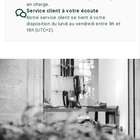
UK
EU
US
en charge.
Service client à votre écoute
2
35
3
Notre service client se tient à votre
disposition du lundi au vendredi entre 9h et
2.5
35.5
3.5
16h (UTC+2).
3
36
4
3.5
36.5
4.5
4
37
5
4.5
37.5
5.5
5
38
6
5.5
38.5
6.5
6
39
7
6.5
39.5
7.5