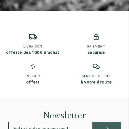
7
40
8
7.5
40.5
8.5
8
41
9
8.5
41.5
9.5
LIVRAISON
PAIEMENT
offerte dès 100€ d’achat
sécurisé
RETOUR
SERVICE CLIENT
offert
à votre écoute
Newsletter