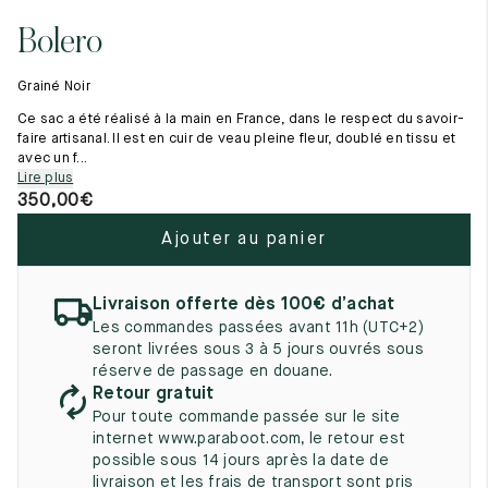
Tout voir
11.5
45.5
12.5
Bolero
Les matières premières
12
46
13
La création de nos chaussures
Grainé Noir
Les cousus main
12.5
46.5
13.5
Nos conseils d’entretien
Ce sac a été réalisé à la main en France, dans le respect du savoir-
Le lexique
faire artisanal. Il est en cuir de veau pleine fleur, doublé en tissu et
13
47
14
avec un f...
Notre histoire
Lire plus
Nos ateliers
13.5
47.5
14.5
350,00
€
Artisanat d’exception
Journal
14
48
15
Ajouter au panier
Lookbook
14.5
48.5
15.5
Livraison offerte dès 100€ d’achat
15
49
16
Les commandes passées avant 11h (UTC+2)
seront livrées sous 3 à 5 jours ouvrés sous
15.5
49.5
16.5
réserve de passage en douane.
Retour gratuit
16
50
17
Pour toute commande passée sur le site
internet www.paraboot.com, le retour est
Femme
possible sous 14 jours après la date de
livraison et les frais de transport sont pris