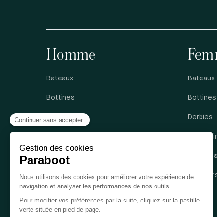
Homme
Fem
Bateaux
Bateaux
Bottines
Bottines
Derbies
Derbies
Mocassins
Mocassi
Richelieus
Sandale
Sandales
Sneaker
Sneakers