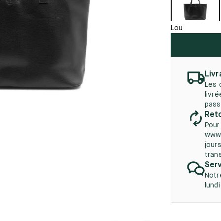
45.5
12.5
8.5
41.5
9.
Nouveautés
autés
Lou
46
13
5
46.5
13.5
47
14
Livr
Les 
5
47.5
14.5
livr
pass
48
15
Reto
Pour
5
48.5
15.5
www.
jours
49
16
tran
Serv
5
49.5
16.5
Notr
lund
50
17