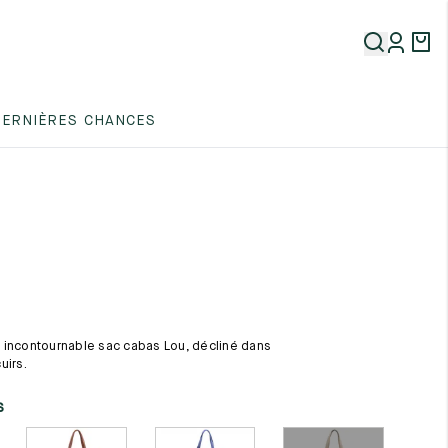
5
DERNIÈRES CHANCES
5
5
 incontournable sac cabas Lou, décliné dans
uirs.
5
s