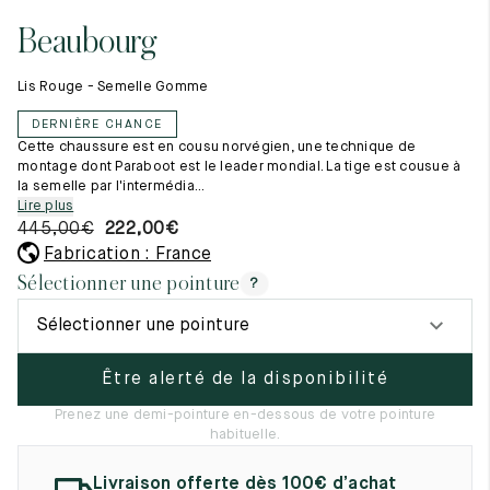
Tout voir
11.5
45.5
12.5
Beaubourg
Les matières premières
12
46
13
La création de nos chaussures
Lis Rouge - Semelle Gomme
Les cousus main
12.5
46.5
13.5
Nos conseils d’entretien
DERNIÈRE CHANCE
Le lexique
13
47
14
Cette chaussure est en cousu norvégien, une technique de
Notre histoire
montage dont Paraboot est le leader mondial. La tige est cousue à
Nos ateliers
la semelle par l'intermédia...
13.5
47.5
14.5
Artisanat d’exception
Lire plus
Journal
445,00
€
222,00
€
14
48
15
Lookbook
Fabrication : France
14.5
48.5
15.5
Sélectionner une pointure
?
15
49
16
Sélectionner une pointure
15.5
49.5
16.5
Être alerté de la disponibilité
16
50
17
Prenez une demi-pointure en-dessous de votre pointure
habituelle.
Femme
Livraison offerte dès 100€ d’achat