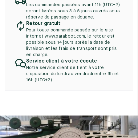
UK
EU
US
Les commandes passées avant 11h (UTC+2)
seront livrées sous 3 à 5 jours ouvrés sous
2
35
3
réserve de passage en douane.
Retour gratuit
2.5
35.5
3.5
Pour toute commande passée sur le site
internet www.paraboot.com, le retour est
3
36
4
possible sous 14 jours après la date de
livraison et les frais de transport sont pris
3.5
36.5
4.5
en charge.
Service client à votre écoute
4
37
5
Notre service client se tient à votre
disposition du lundi au vendredi entre 9h et
4.5
37.5
5.5
16h (UTC+2).
5
38
6
5.5
38.5
6.5
6
39
7
6.5
39.5
7.5