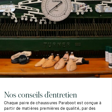
7
40
8
7.5
40.5
8.5
8
41
9
8.5
41.5
9.5
Nos conseils d’entretien
Chaque paire de chaussures Paraboot est conçue à
partir de matières premières de qualité, par des