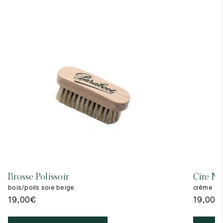
Brosse Polissoir
Cire Ne
bois/poils soie beige
crême
19,00
€
19,00
€