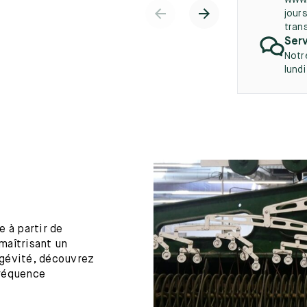
www.
jours
tran
Serv
Notr
lund
 à partir de
maîtrisant un
ngévité, découvrez
fréquence