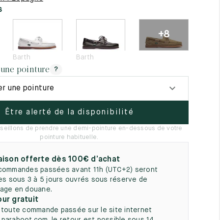
5
s
+8
Barth
Barth
 une pointure
?
er une pointure
Être alerté de la disponibilité
seillons de prendre une demi-pointure en-dessous de votre
pointure habituelle.
aison offerte dès 100€ d’achat
commandes passées avant 11h (UTC+2) seront
ées sous 3 à 5 jours ouvrés sous réserve de
age en douane.
ur gratuit
 toute commande passée sur le site internet