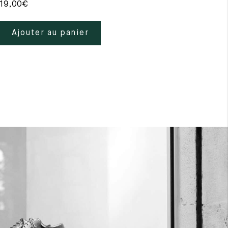
19,00
€
39,
Ajouter au panier
A