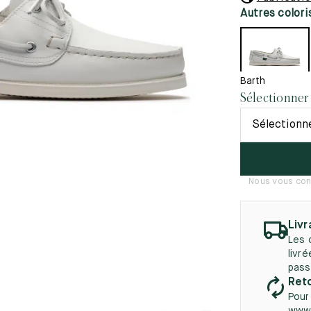
45.5
12.5
8.5
41.5
9.
Autres colori
Nouveautés
autés
46
13
5
46.5
13.5
Barth
Sélectionner
47
14
Sélectionn
5
47.5
14.5
48
15
Nous vous con
5
48.5
15.5
49
16
Livr
5
49.5
16.5
Les 
livr
50
17
pass
Reto
Pour