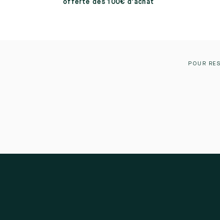
offerte dès 100€ d’achat
POUR RES