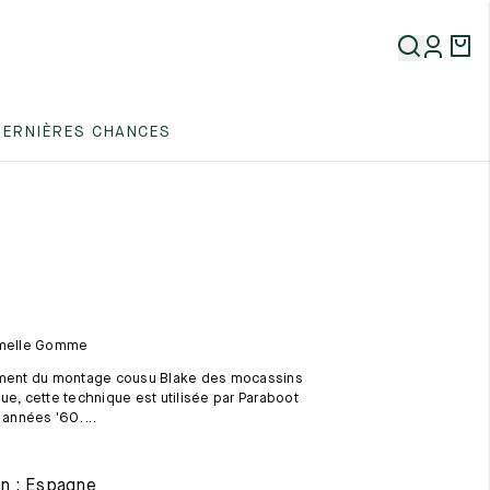
5
DERNIÈRES CHANCES
5
5
emelle Gomme
ement du montage cousu Blake des mocassins
ue, cette technique est utilisée par Paraboot
 années '60. ...
5
on : Espagne