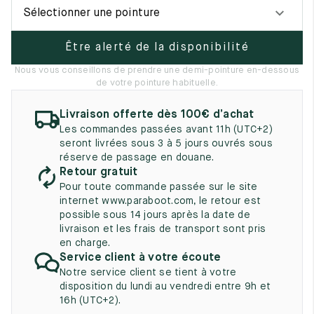
UK
EU
US
Sélectionner une pointure
2
35
3
Être alerté de la disponibilité
2.5
35.5
3.5
Nous vous conseillons de prendre une demi-pointure en-dessous
de votre pointure habituelle.
3
36
4
Livraison offerte dès 100€ d’achat
3.5
36.5
4.5
Les commandes passées avant 11h (UTC+2)
seront livrées sous 3 à 5 jours ouvrés sous
4
37
5
réserve de passage en douane.
Retour gratuit
4.5
37.5
5.5
Pour toute commande passée sur le site
internet www.paraboot.com, le retour est
5
38
6
possible sous 14 jours après la date de
livraison et les frais de transport sont pris
5.5
38.5
6.5
en charge.
Service client à votre écoute
6
39
7
Notre service client se tient à votre
disposition du lundi au vendredi entre 9h et
6.5
39.5
7.5
16h (UTC+2).