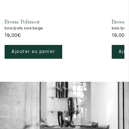
Brosse Polissoir
Brosse 
bois/poils soie beige
bois/poils
19,00
€
19,00
€
Ajouter au panier
Ajou