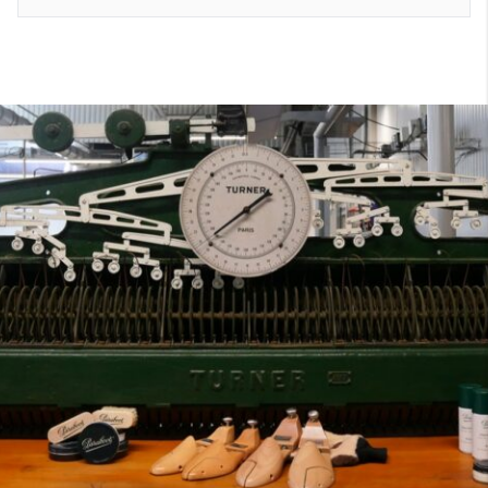
7
40
8
7.5
40.5
8.5
8
41
9
8.5
41.5
9.5