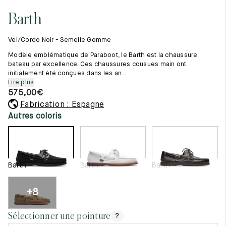
Tout voir
11.5
45.5
12.5
Barth
Les matières premières
12
46
13
La création de nos chaussures
Vel/Cordo Noir - Semelle Gomme
Les cousus main
12.5
46.5
13.5
Nos conseils d’entretien
Modèle emblématique de Paraboot, le Barth est la chaussure
Le lexique
bateau par excellence. Ces chaussures cousues main ont
13
47
14
initialement été conçues dans les an...
Notre histoire
Lire plus
Nos ateliers
13.5
47.5
14.5
575,00
€
Artisanat d’exception
Journal
Fabrication : Espagne
14
48
15
Lookbook
Autres coloris
14.5
48.5
15.5
15
49
16
Barth
Barth
Barth
15.5
49.5
16.5
16
50
17
+8
Femme
Sélectionner une pointure
?