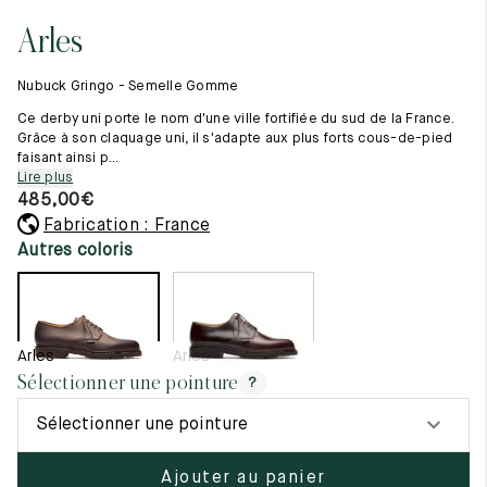
Tout voir
11.5
45.5
12.5
Arles
Les matières premières
12
46
13
La création de nos chaussures
Nubuck Gringo - Semelle Gomme
Les cousus main
12.5
46.5
13.5
Nos conseils d’entretien
Ce derby uni porte le nom d'une ville fortifiée du sud de la France.
Le lexique
Grâce à son claquage uni, il s'adapte aux plus forts cous-de-pied
13
47
14
faisant ainsi p...
Notre histoire
Lire plus
Nos ateliers
13.5
47.5
14.5
485,00
€
Artisanat d’exception
Journal
Fabrication : France
14
48
15
Lookbook
Autres coloris
14.5
48.5
15.5
15
49
16
Arles
Arles
15.5
49.5
16.5
Sélectionner une pointure
?
16
50
17
Sélectionner une pointure
Femme
Ajouter au panier