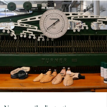
7
40
8
7.5
40.5
8.5
8
41
9
8.5
41.5
9.5