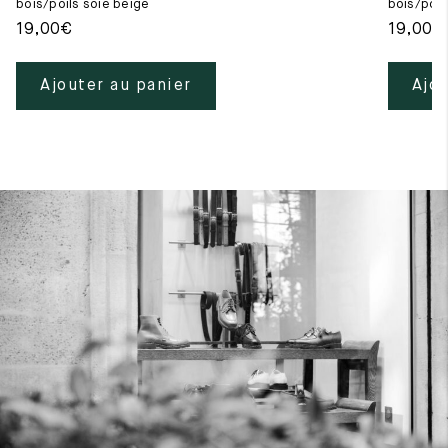
bois/poils soie beige
bois/poils
19,00
€
19,00
€
Ajouter au panier
Ajou