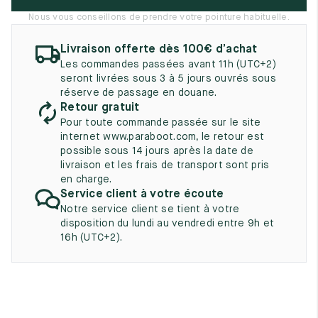
UK
EU
US
Nous vous conseillons de prendre votre pointure habituelle.
2
35
3
Livraison offerte dès 100€ d’achat
Les commandes passées avant 11h (UTC+2)
2.5
35.5
3.5
seront livrées sous 3 à 5 jours ouvrés sous
réserve de passage en douane.
3
36
4
Retour gratuit
Pour toute commande passée sur le site
3.5
36.5
4.5
internet www.paraboot.com, le retour est
possible sous 14 jours après la date de
4
37
5
livraison et les frais de transport sont pris
en charge.
4.5
37.5
5.5
Service client à votre écoute
Notre service client se tient à votre
5
38
6
disposition du lundi au vendredi entre 9h et
16h (UTC+2).
5.5
38.5
6.5
6
39
7
6.5
39.5
7.5