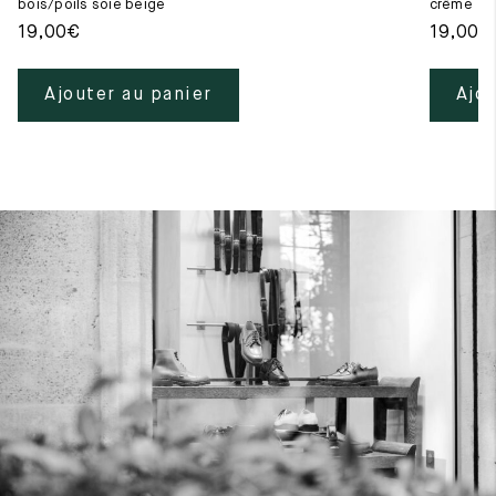
bois/poils soie beige
crême
19,00
€
19,00
€
Ajouter au panier
Ajou