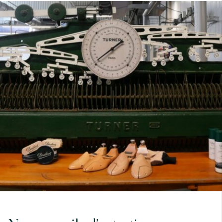
7
40
8
7.5
40.5
8.5
8
41
9
8.5
41.5
9.5