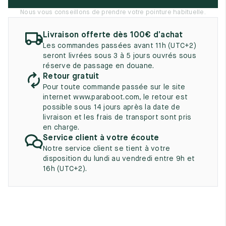
UK
EU
US
Nous vous conseillons de prendre votre pointure habituelle.
2
35
3
Livraison offerte dès 100€ d’achat
Les commandes passées avant 11h (UTC+2)
2.5
35.5
3.5
seront livrées sous 3 à 5 jours ouvrés sous
réserve de passage en douane.
3
36
4
Retour gratuit
Pour toute commande passée sur le site
3.5
36.5
4.5
internet www.paraboot.com, le retour est
possible sous 14 jours après la date de
4
37
5
livraison et les frais de transport sont pris
en charge.
4.5
37.5
5.5
Service client à votre écoute
Notre service client se tient à votre
5
38
6
disposition du lundi au vendredi entre 9h et
16h (UTC+2).
5.5
38.5
6.5
6
39
7
6.5
39.5
7.5