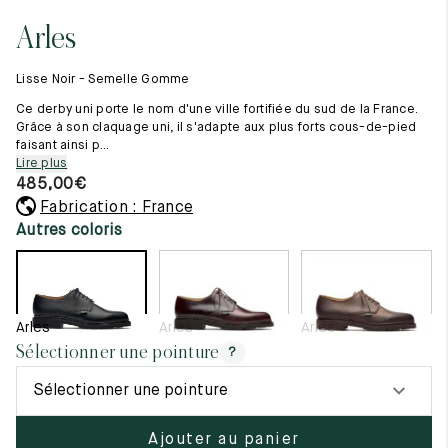
Tout voir
11.5
45.5
12.5
Arles
Les matières premières
12
46
13
La création de nos chaussures
Lisse Noir - Semelle Gomme
Les cousus main
12.5
46.5
13.5
Nos conseils d’entretien
Ce derby uni porte le nom d'une ville fortifiée du sud de la France.
Le lexique
Grâce à son claquage uni, il s'adapte aux plus forts cous-de-pied
13
47
14
faisant ainsi p...
Notre histoire
Lire plus
Nos ateliers
13.5
47.5
14.5
485,00
€
Artisanat d’exception
Journal
Fabrication : France
14
48
15
Lookbook
Autres coloris
14.5
48.5
15.5
15
49
16
Arles
Arles
Arles
15.5
49.5
16.5
Sélectionner une pointure
?
16
50
17
Sélectionner une pointure
Femme
Ajouter au panier