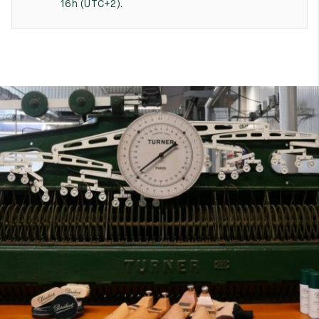
16h (UTC+2).
7
40
8
7.5
40.5
8.5
8
41
9
8.5
41.5
9.5