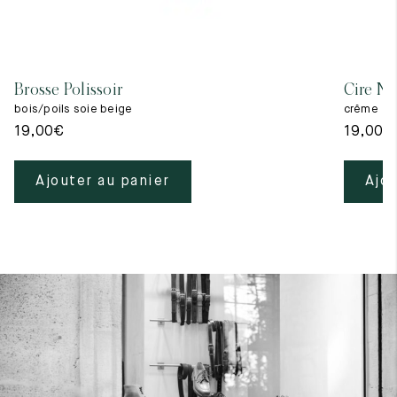
Brosse Polissoir
Cire Ne
bois/poils soie beige
crême
19,00
€
19,00
€
Ajouter au panier
Ajou