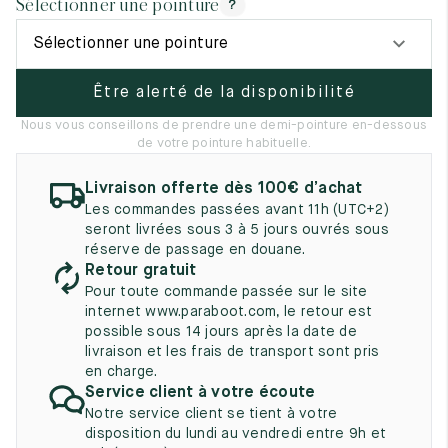
Sélectionner une pointure
?
UK
EU
US
Sélectionner une pointure
2
35
3
Être alerté de la disponibilité
2.5
35.5
3.5
Nous vous conseillons de prendre une demi-pointure en-dessous
3
36
4
de votre pointure habituelle.
3.5
36.5
4.5
Livraison offerte dès 100€ d’achat
Les commandes passées avant 11h (UTC+2)
4
37
5
seront livrées sous 3 à 5 jours ouvrés sous
réserve de passage en douane.
4.5
37.5
5.5
Retour gratuit
Pour toute commande passée sur le site
5
38
6
internet www.paraboot.com, le retour est
possible sous 14 jours après la date de
5.5
38.5
6.5
livraison et les frais de transport sont pris
en charge.
6
39
7
Service client à votre écoute
Notre service client se tient à votre
6.5
39.5
7.5
disposition du lundi au vendredi entre 9h et