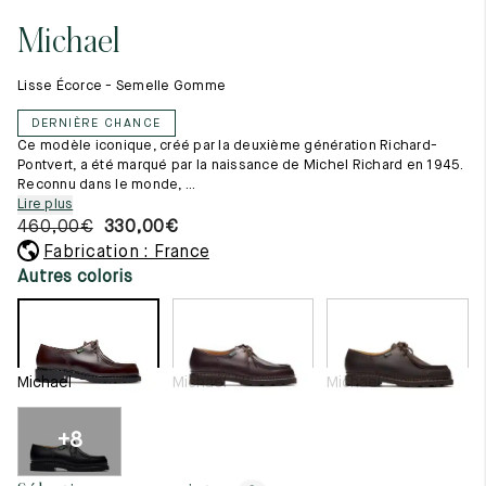
Tout voir
11.5
45.5
12.5
Michael
Les matières premières
12
46
13
La création de nos chaussures
Lisse Écorce - Semelle Gomme
Les cousus main
12.5
46.5
13.5
Nos conseils d’entretien
DERNIÈRE CHANCE
Le lexique
13
47
14
Ce modèle iconique, créé par la deuxième génération Richard-
Notre histoire
Pontvert, a été marqué par la naissance de Michel Richard en 1945.
Nos ateliers
Reconnu dans le monde, ...
13.5
47.5
14.5
Artisanat d’exception
Lire plus
Journal
460,00
€
330,00
€
14
48
15
Lookbook
Fabrication : France
14.5
48.5
15.5
Autres coloris
15
49
16
15.5
49.5
16.5
Michael
Michael
Michael
16
50
17
+8
Femme