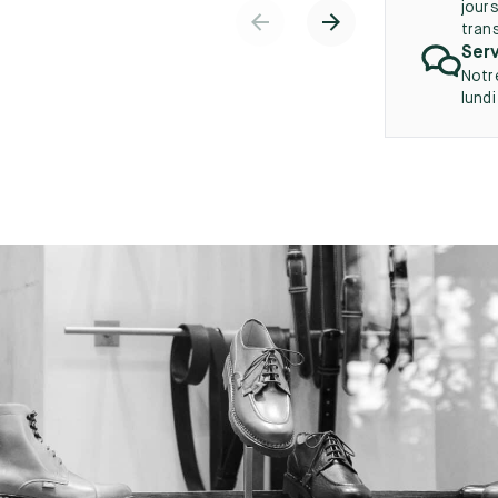
jours
tran
Serv
Notr
lund