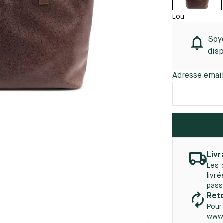
45.5
12.5
8.5
41.5
9.
Nouveautés
Lou
autés
46
13
Soye
5
46.5
13.5
disp
47
14
Adresse emai
5
47.5
14.5
48
15
5
48.5
15.5
49
16
Livr
Les 
5
49.5
16.5
livr
pass
50
17
Reto
Pour
www.