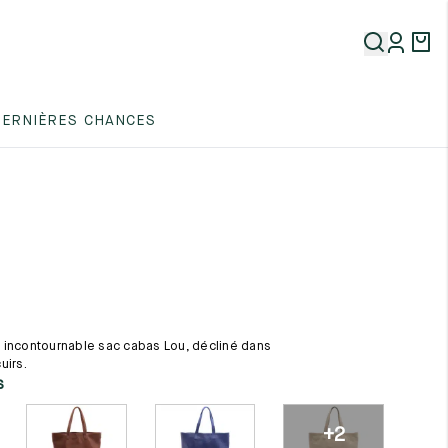
5
DERNIÈRES CHANCES
5
5
 incontournable sac cabas Lou, décliné dans
uirs.
5
s
+2